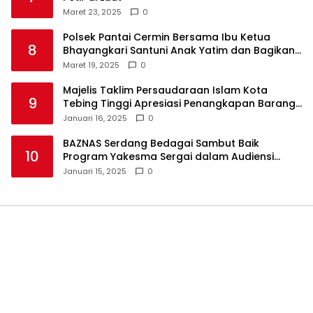
Maret 23, 2025
0
Polsek Pantai Cermin Bersama Ibu Ketua
8
Bhayangkari Santuni Anak Yatim dan Bagikan
Takjil
Maret 19, 2025
0
Majelis Taklim Persaudaraan Islam Kota
9
Tebing Tinggi Apresiasi Penangkapan Barang
Haram
Januari 16, 2025
0
BAZNAS Serdang Bedagai Sambut Baik
10
Program Yakesma Sergai dalam Audiensi
Perkenalan Pengurus Baru
Januari 15, 2025
0