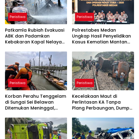
Peristiwa
Peristiwa
Patkamla Rubiah Evakuasi
Polrestabes Medan
ABK dan Padamkan
Ungkap Hasil Penyelidikan
Kebakaran Kapal Nelayan
Kasus Kematian Mantan
di Perairan Belawan
Istri Anggota Polisi
Peristiwa
Peristiwa
Korban Perahu Tenggelam
Kecelakaan Maut di
di Sungai Sei Belawan
Perlintasan KA Tanpa
Ditemukan Meninggal,
Plang Perbaungan, Dump
Operasi SAR Resmi Ditutup
Truk Ditabrak KA Putri Deli,
Sopir Tewas