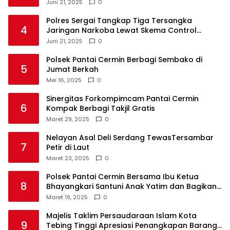
Juni 21, 2025
0
Polres Sergai Tangkap Tiga Tersangka
4
Jaringan Narkoba Lewat Skema Control
Delivery
Juni 21, 2025
0
Polsek Pantai Cermin Berbagi Sembako di
5
Jumat Berkah
Mei 16, 2025
0
Sinergitas Forkompimcam Pantai Cermin
6
Kompak Berbagi Takjil Gratis
Maret 29, 2025
0
Nelayan Asal Deli Serdang TewasTersambar
7
Petir di Laut
Maret 23, 2025
0
Polsek Pantai Cermin Bersama Ibu Ketua
8
Bhayangkari Santuni Anak Yatim dan Bagikan
Takjil
Maret 19, 2025
0
Majelis Taklim Persaudaraan Islam Kota
9
Tebing Tinggi Apresiasi Penangkapan Barang