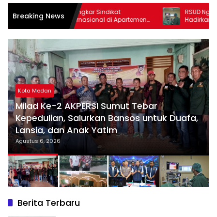
indikat
RSUD Ngudi Waluyo Wlingi Blitar
Breaking News
al di Apartemen
Hadirkan Operasi Batu Ginjal Tanpa
alimantan Rugi
Sayatan Besar dengan Teknologi
Minimal Invasif
Kota Medan
Milad Ke-2 AKPERSI Sumut Tebar
Kepedulian, Salurkan Bansos untuk Duafa,
Lansia, dan Anak Yatim
Agustus 6, 2026
Berita Terbaru