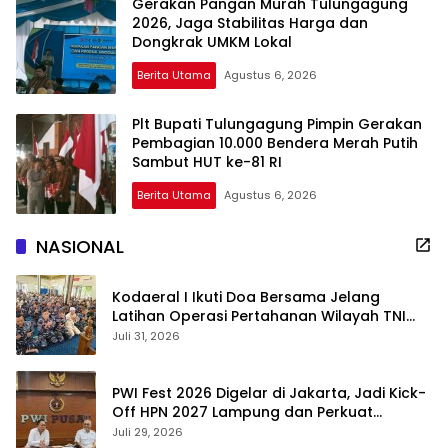
Gerakan Pangan Murah Tulungagung
2026, Jaga Stabilitas Harga dan
Dongkrak UMKM Lokal
Berita Utama
Agustus 6, 2026
Plt Bupati Tulungagung Pimpin Gerakan
Pembagian 10.000 Bendera Merah Putih
Sambut HUT ke-81 RI
Berita Utama
Agustus 6, 2026
NASIONAL
Kodaeral I Ikuti Doa Bersama Jelang
Latihan Operasi Pertahanan Wilayah TNI
2026
Juli 31, 2026
PWI Fest 2026 Digelar di Jakarta, Jadi Kick-
Off HPN 2027 Lampung dan Perkuat
Adaptasi Pers di Era AI
Juli 29, 2026