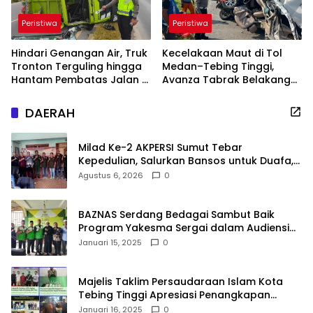
Peristiwa
Peristiwa
Hindari Genangan Air, Truk
Kecelakaan Maut di Tol
Tronton Terguling hingga
Medan–Tebing Tinggi,
Hantam Pembatas Jalan di
Avanza Tabrak Belakang
Jalinsum Sergai
Truk Fuso, Satu
Penumpang Tewas
DAERAH
Milad Ke-2 AKPERSI Sumut Tebar
Kepedulian, Salurkan Bansos untuk Duafa,
Lansia, dan Anak Yatim
Agustus 6, 2026
0
BAZNAS Serdang Bedagai Sambut Baik
Program Yakesma Sergai dalam Audiensi
Perkenalan Pengurus Baru
Januari 15, 2025
0
Majelis Taklim Persaudaraan Islam Kota
Tebing Tinggi Apresiasi Penangkapan
Barang Haram
Januari 16, 2025
0