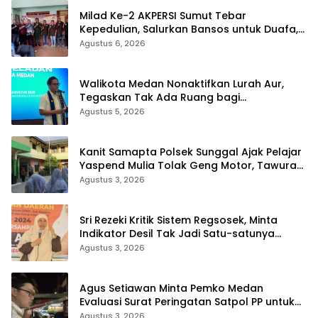
Milad Ke-2 AKPERSI Sumut Tebar
Kepedulian, Salurkan Bansos untuk Duafa,
Lansia, dan Anak Yatim
Agustus 6, 2026
Walikota Medan Nonaktifkan Lurah Aur,
Tegaskan Tak Ada Ruang bagi
Penyalahgunaan Wewenang
Agustus 5, 2026
Kanit Samapta Polsek Sunggal Ajak Pelajar
Yaspend Mulia Tolak Geng Motor, Tawuran,
dan Narkoba
Agustus 3, 2026
Sri Rezeki Kritik Sistem Regsosek, Minta
Indikator Desil Tak Jadi Satu-satunya
Acuan Penyaluran Bansos
Agustus 3, 2026
Agus Setiawan Minta Pemko Medan
Evaluasi Surat Peringatan Satpol PP untuk
PKL Jalan Semarang
Agustus 3, 2026