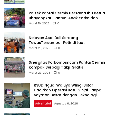
Polsek Pantai Cermin Bersama Ibu Ketua
Bhayangkari Santuni Anak Yatim dan
Bagikan Takjil
Maret 19, 2025
0
Nelayan Asal Deli Serdang
TewasTersambar Petir di Laut
Maret 23, 2025
0
Sinergitas Forkompimcam Pantai Cermin
Kompak Berbagi Takjil Gratis
Maret 29, 2025
0
RSUD Ngudi Waluyo Wlingi Blitar
Hadirkan Operasi Batu Ginjal Tanpa
Sayatan Besar dengan Teknologi
Minimal Invasif
Advertorial
Agustus 6, 2026