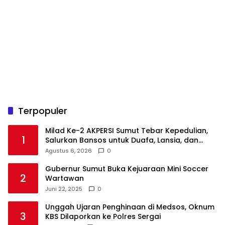
Terpopuler
Milad Ke-2 AKPERSI Sumut Tebar Kepedulian,
1
Salurkan Bansos untuk Duafa, Lansia, dan
Anak Yatim
Agustus 6, 2026
0
Gubernur Sumut Buka Kejuaraan Mini Soccer
2
Wartawan
Juni 22, 2025
0
Unggah Ujaran Penghinaan di Medsos, Oknum
3
KBS Dilaporkan ke Polres Sergai