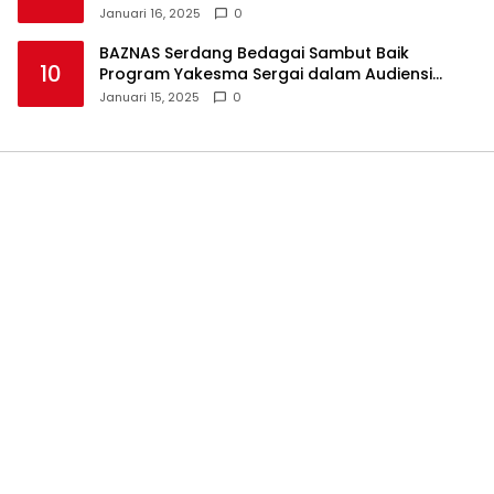
Haram
Januari 16, 2025
0
BAZNAS Serdang Bedagai Sambut Baik
10
Program Yakesma Sergai dalam Audiensi
Perkenalan Pengurus Baru
Januari 15, 2025
0