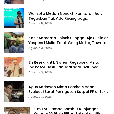
Walikota Medan Nonaktifkan Lurah Aur,
Tegaskan Tak Ada Ruang bagi
Penyalahgunaan Wewenang
Agustus 5, 2026
Kanit Samapta Polsek Sunggal Ajak Pelajar
Yaspend Mulia Tolak Geng Motor, Tawuran,
dan Narkoba
Agustus 3, 2026
Sri Rezeki Kritik Sistem Regsosek, Minta
Indikator Desil Tak Jadi Satu-satunya
Acuan Penyaluran Bansos
Agustus 3, 2026
Agus Setiawan Minta Pemko Medan
Evaluasi Surat Peringatan Satpol PP untuk
PKL Jalan Semarang
Agustus 3, 2026
Elim Tyu Samba Sambut Kunjungan
Ketua MPR RI Ke Blitar, Tekankan Nilai