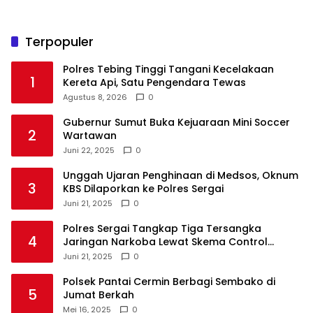
Terpopuler
Polres Tebing Tinggi Tangani Kecelakaan
1
Kereta Api, Satu Pengendara Tewas
Agustus 8, 2026
0
Gubernur Sumut Buka Kejuaraan Mini Soccer
2
Wartawan
Juni 22, 2025
0
Unggah Ujaran Penghinaan di Medsos, Oknum
3
KBS Dilaporkan ke Polres Sergai
Juni 21, 2025
0
Polres Sergai Tangkap Tiga Tersangka
4
Jaringan Narkoba Lewat Skema Control
Delivery
Juni 21, 2025
0
Polsek Pantai Cermin Berbagi Sembako di
5
Jumat Berkah
Mei 16, 2025
0