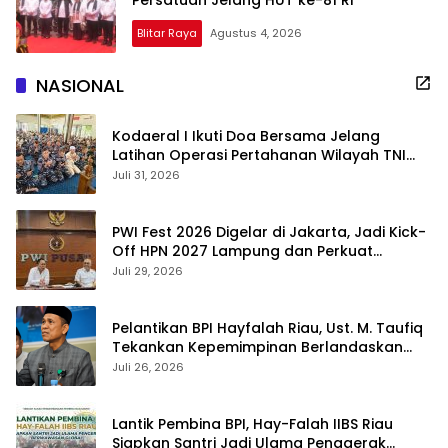
Persatuan Jelang HUT ke-81 RI
Blitar Raya
Agustus 4, 2026
NASIONAL
Kodaeral I Ikuti Doa Bersama Jelang
Latihan Operasi Pertahanan Wilayah TNI
2026
Juli 31, 2026
PWI Fest 2026 Digelar di Jakarta, Jadi Kick-
Off HPN 2027 Lampung dan Perkuat
Adaptasi Pers di Era AI
Juli 29, 2026
Pelantikan BPI Hayfalah Riau, Ust. M. Taufiq
Tekankan Kepemimpinan Berlandaskan
Iman dan Takwa
Juli 26, 2026
Lantik Pembina BPI, Hay-Falah IIBS Riau
Siapkan Santri Jadi Ulama Penggerak