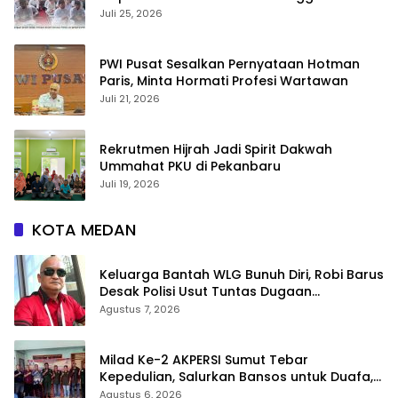
Berwawasan Global
Juli 25, 2026
PWI Pusat Sesalkan Pernyataan Hotman
Paris, Minta Hormati Profesi Wartawan
Juli 21, 2026
Rekrutmen Hijrah Jadi Spirit Dakwah
Ummahat PKU di Pekanbaru
Juli 19, 2026
KOTA MEDAN
Keluarga Bantah WLG Bunuh Diri, Robi Barus
Desak Polisi Usut Tuntas Dugaan
Kejanggalan
Agustus 7, 2026
Milad Ke-2 AKPERSI Sumut Tebar
Kepedulian, Salurkan Bansos untuk Duafa,
Lansia, dan Anak Yatim
Agustus 6, 2026