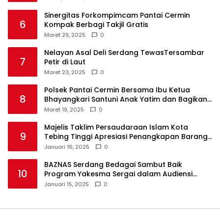
Sinergitas Forkompimcam Pantai Cermin
6
Kompak Berbagi Takjil Gratis
Maret 29, 2025
0
Nelayan Asal Deli Serdang TewasTersambar
7
Petir di Laut
Maret 23, 2025
0
Polsek Pantai Cermin Bersama Ibu Ketua
8
Bhayangkari Santuni Anak Yatim dan Bagikan
Takjil
Maret 19, 2025
0
Majelis Taklim Persaudaraan Islam Kota
9
Tebing Tinggi Apresiasi Penangkapan Barang
Haram
Januari 16, 2025
0
BAZNAS Serdang Bedagai Sambut Baik
10
Program Yakesma Sergai dalam Audiensi
Perkenalan Pengurus Baru
Januari 15, 2025
0