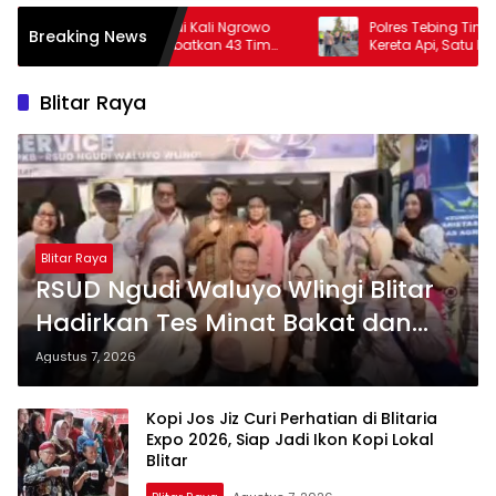
ali Ngrowo
Polres Tebing Tinggi Tangani Kecelakaan
Breaking News
tkan 43 Tim
Kereta Api, Satu Pengendara Tewas
Blitar Raya
Blitar Raya
RSUD Ngudi Waluyo Wlingi Blitar
Hadirkan Tes Minat Bakat dan
Skrining Gizi Gratis di Blitaria Expo
Agustus 7, 2026
2026
Kopi Jos Jiz Curi Perhatian di Blitaria
Expo 2026, Siap Jadi Ikon Kopi Lokal
Blitar