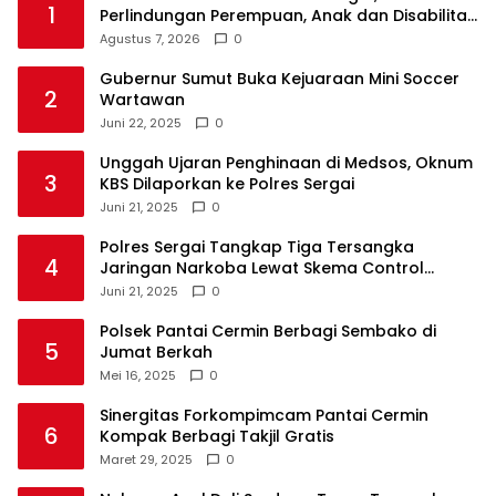
1
Perlindungan Perempuan, Anak dan Disabilitas
Agustus 7, 2026
0
Gubernur Sumut Buka Kejuaraan Mini Soccer
2
Wartawan
Juni 22, 2025
0
Unggah Ujaran Penghinaan di Medsos, Oknum
3
KBS Dilaporkan ke Polres Sergai
Juni 21, 2025
0
Polres Sergai Tangkap Tiga Tersangka
4
Jaringan Narkoba Lewat Skema Control
Delivery
Juni 21, 2025
0
Polsek Pantai Cermin Berbagi Sembako di
5
Jumat Berkah
Mei 16, 2025
0
Sinergitas Forkompimcam Pantai Cermin
6
Kompak Berbagi Takjil Gratis
Maret 29, 2025
0