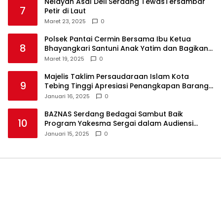
Nelayan Asal Deli Serdang TewasTersambar
7
Petir di Laut
Maret 23, 2025
0
Polsek Pantai Cermin Bersama Ibu Ketua
8
Bhayangkari Santuni Anak Yatim dan Bagikan
Takjil
Maret 19, 2025
0
Majelis Taklim Persaudaraan Islam Kota
9
Tebing Tinggi Apresiasi Penangkapan Barang
Haram
Januari 16, 2025
0
BAZNAS Serdang Bedagai Sambut Baik
10
Program Yakesma Sergai dalam Audiensi
Perkenalan Pengurus Baru
Januari 15, 2025
0