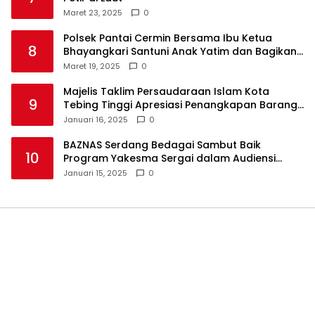
Maret 23, 2025
0
Polsek Pantai Cermin Bersama Ibu Ketua
8
Bhayangkari Santuni Anak Yatim dan Bagikan
Takjil
Maret 19, 2025
0
Majelis Taklim Persaudaraan Islam Kota
9
Tebing Tinggi Apresiasi Penangkapan Barang
Haram
Januari 16, 2025
0
BAZNAS Serdang Bedagai Sambut Baik
10
Program Yakesma Sergai dalam Audiensi
Perkenalan Pengurus Baru
Januari 15, 2025
0