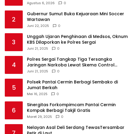
Agustus 6, 2026
0
Gubernur Sumut Buka Kejuaraan Mini Soccer
2
Wartawan
Juni 22, 2025
0
Unggah Ujaran Penghinaan di Medsos, Oknum
3
KBS Dilaporkan ke Polres Sergai
Juni 21, 2025
0
Polres Sergai Tangkap Tiga Tersangka
4
Jaringan Narkoba Lewat Skema Control
Delivery
Juni 21, 2025
0
Polsek Pantai Cermin Berbagi Sembako di
5
Jumat Berkah
Mei 16, 2025
0
Sinergitas Forkompimcam Pantai Cermin
6
Kompak Berbagi Takjil Gratis
Maret 29, 2025
0
Nelayan Asal Deli Serdang TewasTersambar
7
Petir di Laut