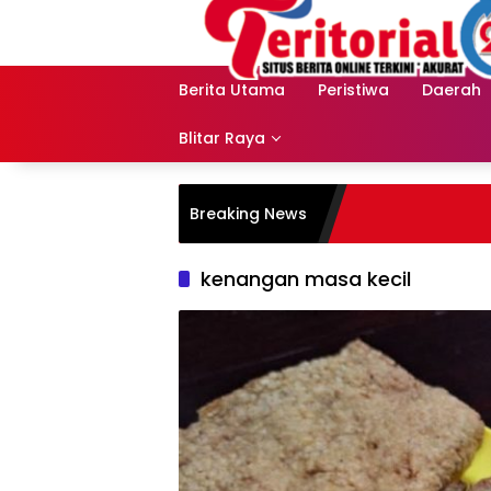
Langsung
ke
konten
Berita Utama
Peristiwa
Daerah
Blitar Raya
Breaking News
kenangan masa kecil