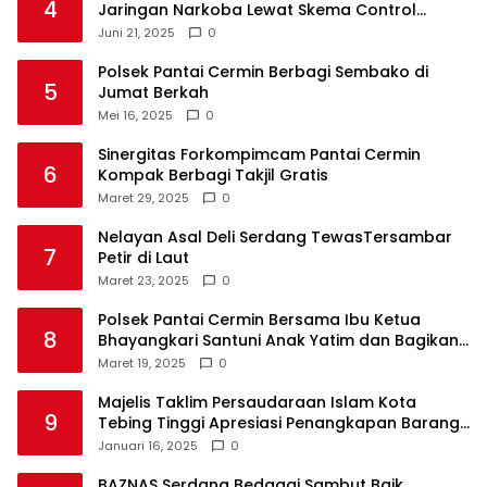
4
Jaringan Narkoba Lewat Skema Control
Delivery
Juni 21, 2025
0
Polsek Pantai Cermin Berbagi Sembako di
5
Jumat Berkah
Mei 16, 2025
0
Sinergitas Forkompimcam Pantai Cermin
6
Kompak Berbagi Takjil Gratis
Maret 29, 2025
0
Nelayan Asal Deli Serdang TewasTersambar
7
Petir di Laut
Maret 23, 2025
0
Polsek Pantai Cermin Bersama Ibu Ketua
8
Bhayangkari Santuni Anak Yatim dan Bagikan
Takjil
Maret 19, 2025
0
Majelis Taklim Persaudaraan Islam Kota
9
Tebing Tinggi Apresiasi Penangkapan Barang
Haram
Januari 16, 2025
0
BAZNAS Serdang Bedagai Sambut Baik