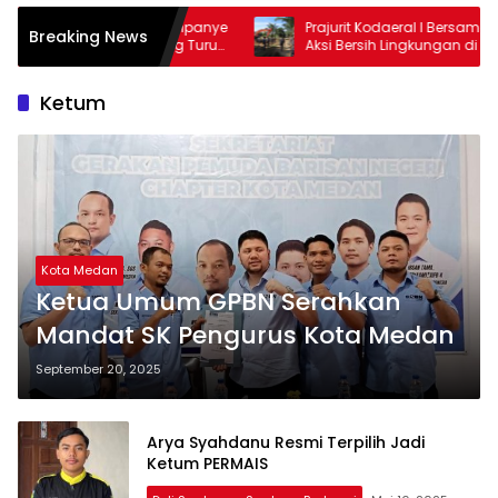
Kampanye
Prajurit Kodaeral I Bersama Warga Gelar
M
Breaking News
ng Turun
Aksi Bersih Lingkungan di Limau Manis
K
D
Ketum
Kota Medan
Ketua Umum GPBN Serahkan
Mandat SK Pengurus Kota Medan
September 20, 2025
Arya Syahdanu Resmi Terpilih Jadi
Ketum PERMAIS