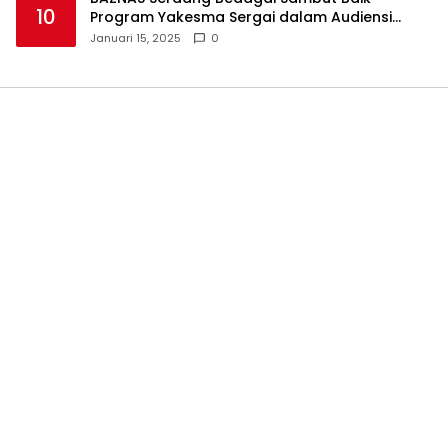
10
Program Yakesma Sergai dalam Audiensi
Perkenalan Pengurus Baru
Januari 15, 2025
0