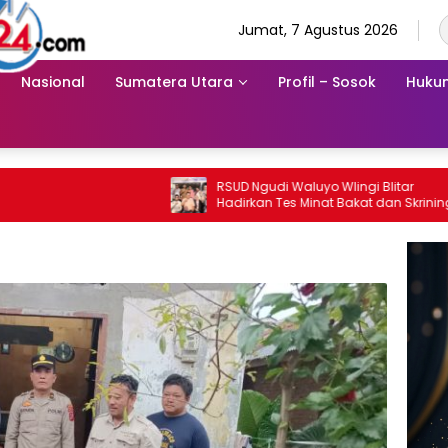
Jumat, 7 Agustus 2026
Nasional
Sumatera Utara
Profil – Sosok
Hukum
RSUD Ngudi Waluyo Wlingi Blitar
Kopi
Hadirkan Tes Minat Bakat dan Skrining
2026
Gizi Gratis di Blitaria Expo 2026