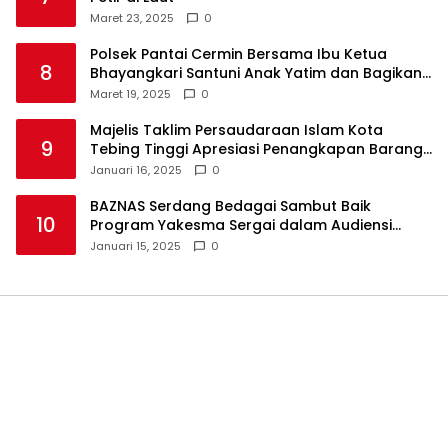
Maret 23, 2025
0
Polsek Pantai Cermin Bersama Ibu Ketua
8
Bhayangkari Santuni Anak Yatim dan Bagikan
Takjil
Maret 19, 2025
0
Majelis Taklim Persaudaraan Islam Kota
9
Tebing Tinggi Apresiasi Penangkapan Barang
Haram
Januari 16, 2025
0
BAZNAS Serdang Bedagai Sambut Baik
10
Program Yakesma Sergai dalam Audiensi
Perkenalan Pengurus Baru
Januari 15, 2025
0