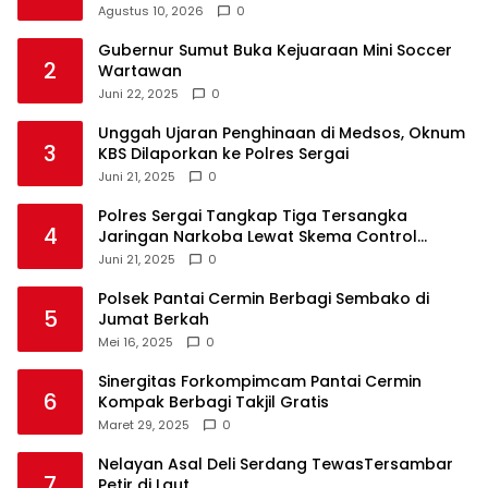
Agustus 10, 2026
0
Gubernur Sumut Buka Kejuaraan Mini Soccer
2
Wartawan
Juni 22, 2025
0
Unggah Ujaran Penghinaan di Medsos, Oknum
3
KBS Dilaporkan ke Polres Sergai
Juni 21, 2025
0
Polres Sergai Tangkap Tiga Tersangka
4
Jaringan Narkoba Lewat Skema Control
Delivery
Juni 21, 2025
0
Polsek Pantai Cermin Berbagi Sembako di
5
Jumat Berkah
Mei 16, 2025
0
Sinergitas Forkompimcam Pantai Cermin
6
Kompak Berbagi Takjil Gratis
Maret 29, 2025
0
Nelayan Asal Deli Serdang TewasTersambar
7
Petir di Laut