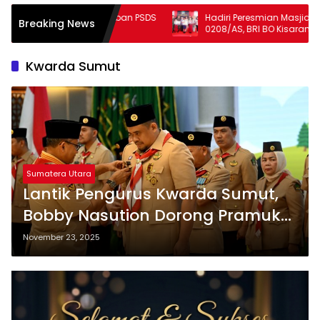
yuban PSDS
Hadiri Peresmian Masjid Al-Ikhlas Kodim
Breaking News
0208/AS, BRI BO Kisaran Serahkan
Penghargaan bagi Anak Prajurit
Berprestasi
Kwarda Sumut
Sumatera Utara
Lantik Pengurus Kwarda Sumut,
Bobby Nasution Dorong Pramuka
Terlibat dalam Pemberantasan
November 23, 2025
Narkoba