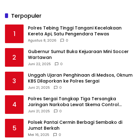
Terpopuler
Polres Tebing Tinggi Tangani Kecelakaan
1
Kereta Api, Satu Pengendara Tewas
Agustus 8, 2026
0
Gubernur Sumut Buka Kejuaraan Mini Soccer
2
Wartawan
Juni 22, 2025
0
Unggah Ujaran Penghinaan di Medsos, Oknum
3
KBS Dilaporkan ke Polres Sergai
Juni 21, 2025
0
Polres Sergai Tangkap Tiga Tersangka
4
Jaringan Narkoba Lewat Skema Control
Delivery
Juni 21, 2025
0
Polsek Pantai Cermin Berbagi Sembako di
5
Jumat Berkah
Mei 16, 2025
0