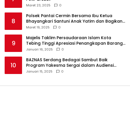
Maret 23, 2025
0
Polsek Pantai Cermin Bersama Ibu Ketua
8
Bhayangkari Santuni Anak Yatim dan Bagikan
Takjil
Maret 19, 2025
0
Majelis Taklim Persaudaraan Islam Kota
9
Tebing Tinggi Apresiasi Penangkapan Barang
Haram
Januari 16, 2025
0
BAZNAS Serdang Bedagai Sambut Baik
10
Program Yakesma Sergai dalam Audiensi
Perkenalan Pengurus Baru
Januari 15, 2025
0