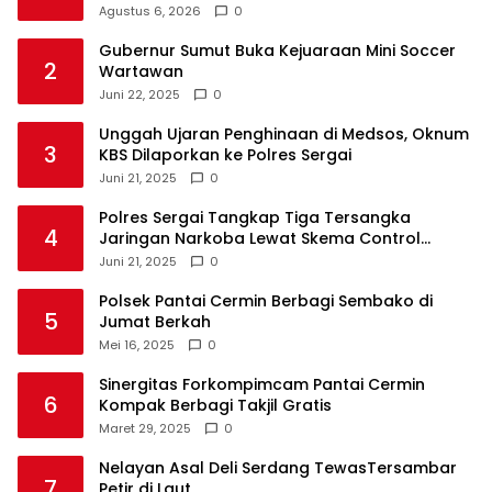
Agustus 6, 2026
0
Gubernur Sumut Buka Kejuaraan Mini Soccer
2
Wartawan
Juni 22, 2025
0
Unggah Ujaran Penghinaan di Medsos, Oknum
3
KBS Dilaporkan ke Polres Sergai
Juni 21, 2025
0
Polres Sergai Tangkap Tiga Tersangka
4
Jaringan Narkoba Lewat Skema Control
Delivery
Juni 21, 2025
0
Polsek Pantai Cermin Berbagi Sembako di
5
Jumat Berkah
Mei 16, 2025
0
Sinergitas Forkompimcam Pantai Cermin
6
Kompak Berbagi Takjil Gratis
Maret 29, 2025
0
Nelayan Asal Deli Serdang TewasTersambar
7
Petir di Laut