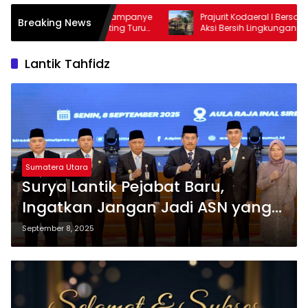
Buka Kampanye
Prajurit Kodaeral I Bersama Warga Gelar
Breaking News
Stunting Turun
Aksi Bersih Lingkungan di Limau Manis
Lantik Tahfidz
Sumatera Utara
Surya Lantik Pejabat Baru,
Ingatkan Jangan Jadi ASN yang
Cuma Jadi “Pajangan”
September 8, 2025