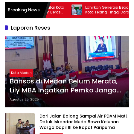
litar Kota
Lahirkan Generasi Bebas Stunting, Wali
Breaking News
am Beras
Kota Tebing Tinggi Dorong Optimalisasi
SP3 Catin
Laporan Reses
Kota Medan
Bansos di Medan Belum Merata,
Lily MBA Ingatkan Pemko Jangan
Tutup Mata
Agustus 25, 2025
Dari Jalan Bolong Sampai Air PDAM Mati,
Datuk Iskandar Muda Bawa Keluhan
Warga Dapil III ke Rapat Paripurna