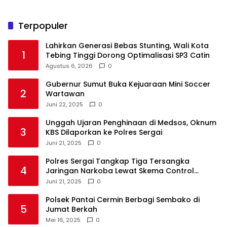
Terpopuler
Lahirkan Generasi Bebas Stunting, Wali Kota
1
Tebing Tinggi Dorong Optimalisasi SP3 Catin
Agustus 6, 2026
0
Gubernur Sumut Buka Kejuaraan Mini Soccer
2
Wartawan
Juni 22, 2025
0
Unggah Ujaran Penghinaan di Medsos, Oknum
3
KBS Dilaporkan ke Polres Sergai
Juni 21, 2025
0
Polres Sergai Tangkap Tiga Tersangka
4
Jaringan Narkoba Lewat Skema Control
Delivery
Juni 21, 2025
0
Polsek Pantai Cermin Berbagi Sembako di
5
Jumat Berkah
Mei 16, 2025
0