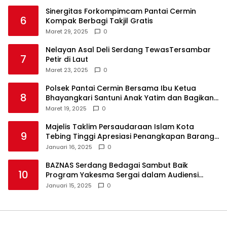
Sinergitas Forkompimcam Pantai Cermin
6
Kompak Berbagi Takjil Gratis
Maret 29, 2025
0
Nelayan Asal Deli Serdang TewasTersambar
7
Petir di Laut
Maret 23, 2025
0
Polsek Pantai Cermin Bersama Ibu Ketua
8
Bhayangkari Santuni Anak Yatim dan Bagikan
Takjil
Maret 19, 2025
0
Majelis Taklim Persaudaraan Islam Kota
9
Tebing Tinggi Apresiasi Penangkapan Barang
Haram
Januari 16, 2025
0
BAZNAS Serdang Bedagai Sambut Baik
10
Program Yakesma Sergai dalam Audiensi
Perkenalan Pengurus Baru
Januari 15, 2025
0