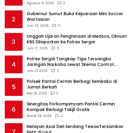
Agustus 8, 2026
0
Gubernur Sumut Buka Kejuaraan Mini Soccer
2
Wartawan
Juni 22, 2025
0
Unggah Ujaran Penghinaan di Medsos, Oknum
3
KBS Dilaporkan ke Polres Sergai
Juni 21, 2025
0
Polres Sergai Tangkap Tiga Tersangka
4
Jaringan Narkoba Lewat Skema Control
Delivery
Juni 21, 2025
0
Polsek Pantai Cermin Berbagi Sembako di
5
Jumat Berkah
Mei 16, 2025
0
Sinergitas Forkompimcam Pantai Cermin
6
Kompak Berbagi Takjil Gratis
Maret 29, 2025
0
Nelayan Asal Deli Serdang TewasTersambar
7
Petir di Laut