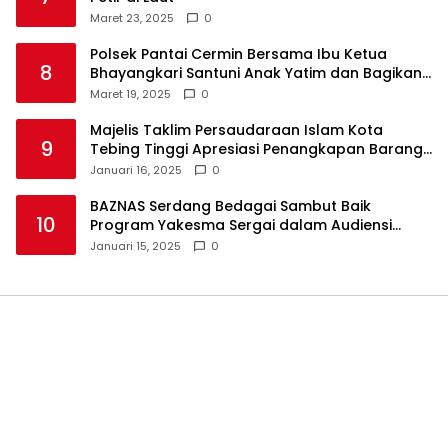
Maret 23, 2025
0
Polsek Pantai Cermin Bersama Ibu Ketua
8
Bhayangkari Santuni Anak Yatim dan Bagikan
Takjil
Maret 19, 2025
0
Majelis Taklim Persaudaraan Islam Kota
9
Tebing Tinggi Apresiasi Penangkapan Barang
Haram
Januari 16, 2025
0
BAZNAS Serdang Bedagai Sambut Baik
10
Program Yakesma Sergai dalam Audiensi
Perkenalan Pengurus Baru
Januari 15, 2025
0