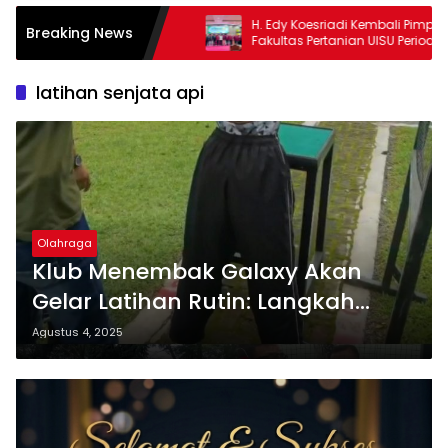
H. Edy Koesriadi Kembali Pimpin IKA
Lomb
Breaking News
Fakultas Pertanian UISU Periode 2026-
Tulu
2031
dan 
latihan senjata api
Olahraga
‎Klub Menembak Galaxy Akan
Gelar Latihan Rutin: Langkah
Serius Ciptakan Juara Masa
Agustus 4, 2025