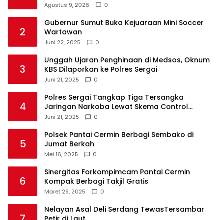
Agustus 9, 2026
0
Gubernur Sumut Buka Kejuaraan Mini Soccer
2
Wartawan
Juni 22, 2025
0
Unggah Ujaran Penghinaan di Medsos, Oknum
3
KBS Dilaporkan ke Polres Sergai
Juni 21, 2025
0
Polres Sergai Tangkap Tiga Tersangka
4
Jaringan Narkoba Lewat Skema Control
Delivery
Juni 21, 2025
0
Polsek Pantai Cermin Berbagi Sembako di
5
Jumat Berkah
Mei 16, 2025
0
Sinergitas Forkompimcam Pantai Cermin
6
Kompak Berbagi Takjil Gratis
Maret 29, 2025
0
Nelayan Asal Deli Serdang TewasTersambar
7
Petir di Laut