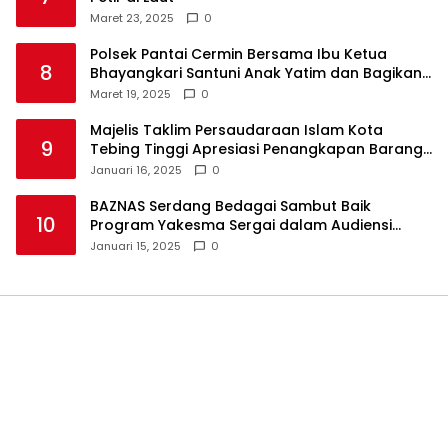
Maret 23, 2025
0
Polsek Pantai Cermin Bersama Ibu Ketua
8
Bhayangkari Santuni Anak Yatim dan Bagikan
Takjil
Maret 19, 2025
0
Majelis Taklim Persaudaraan Islam Kota
9
Tebing Tinggi Apresiasi Penangkapan Barang
Haram
Januari 16, 2025
0
BAZNAS Serdang Bedagai Sambut Baik
10
Program Yakesma Sergai dalam Audiensi
Perkenalan Pengurus Baru
Januari 15, 2025
0