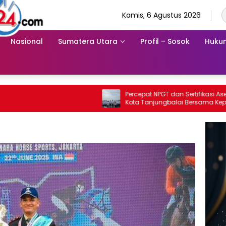
Kamis, 6 Agustus 2026
Nasional
Sumatera Utara
Profil – Sosok
Hukum
Percepat NPGT dan Sertifikasi Aset, Wali
Kota Tanjungbalai Bersama Kepala
Kanwil BPN Provsu Tinjau Pulau Milik
Pemko