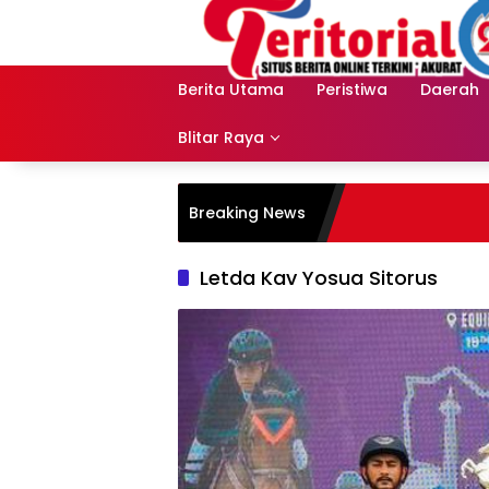
Langsung
ke
konten
Berita Utama
Peristiwa
Daerah
Blitar Raya
Breaking News
Letda Kav Yosua Sitorus