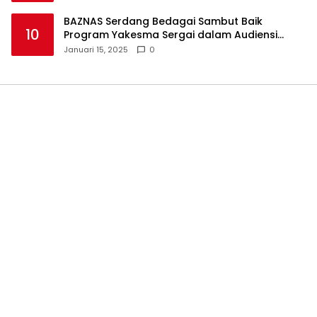
BAZNAS Serdang Bedagai Sambut Baik
10
Program Yakesma Sergai dalam Audiensi
Perkenalan Pengurus Baru
Januari 15, 2025
0