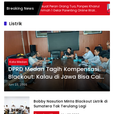
rkuat Peran Orang Tua, Ponpes Khairul
Keluarga Bantah WLG Bu
Breaking News
mah 1 Gelar Parenting Online Wali
Barus Desak Polisi Us
ntri
Kejanggalan
Listrik
Kota Medan
DPRD Medan Tagih Kompensasi
Blackout: Kalau di Jawa Bisa Cair
Cepat, Kenapa di Sini Harus
Juni 23, 2026
Menunggu?
Bobby Nasution Minta Blackout Listrik di
Sumatera Tak Terulang Lagi