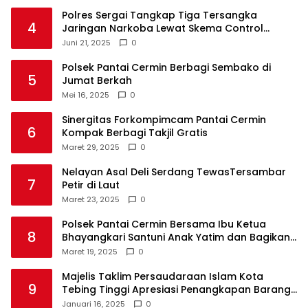
Polres Sergai Tangkap Tiga Tersangka
4
Jaringan Narkoba Lewat Skema Control
Delivery
Juni 21, 2025
0
Polsek Pantai Cermin Berbagi Sembako di
5
Jumat Berkah
Mei 16, 2025
0
Sinergitas Forkompimcam Pantai Cermin
6
Kompak Berbagi Takjil Gratis
Maret 29, 2025
0
Nelayan Asal Deli Serdang TewasTersambar
7
Petir di Laut
Maret 23, 2025
0
Polsek Pantai Cermin Bersama Ibu Ketua
8
Bhayangkari Santuni Anak Yatim dan Bagikan
Takjil
Maret 19, 2025
0
Majelis Taklim Persaudaraan Islam Kota
9
Tebing Tinggi Apresiasi Penangkapan Barang
Haram
Januari 16, 2025
0