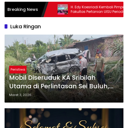
H. Edy Koesriadi Kembali Pimpin IKA
Lomb
Breaking News
Fakultas Pertanian UISU Periode 2026-
Tulu
2031
dan 
Luka Ringan
Peristiwa
Mobil Diseruduk KA Sribilah
Utama di Perlintasan Sei Buluh,
Satu Orang Luka Ringan
Maret 3, 2026