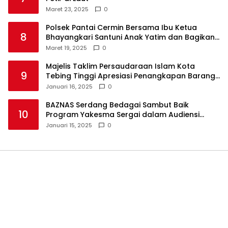
Maret 23, 2025
0
Polsek Pantai Cermin Bersama Ibu Ketua
8
Bhayangkari Santuni Anak Yatim dan Bagikan
Takjil
Maret 19, 2025
0
Majelis Taklim Persaudaraan Islam Kota
9
Tebing Tinggi Apresiasi Penangkapan Barang
Haram
Januari 16, 2025
0
BAZNAS Serdang Bedagai Sambut Baik
10
Program Yakesma Sergai dalam Audiensi
Perkenalan Pengurus Baru
Januari 15, 2025
0