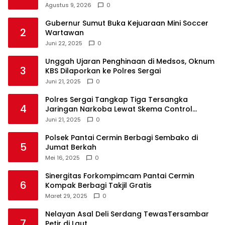
Agustus 9, 2026
0
Gubernur Sumut Buka Kejuaraan Mini Soccer
2
Wartawan
Juni 22, 2025
0
Unggah Ujaran Penghinaan di Medsos, Oknum
3
KBS Dilaporkan ke Polres Sergai
Juni 21, 2025
0
Polres Sergai Tangkap Tiga Tersangka
4
Jaringan Narkoba Lewat Skema Control
Delivery
Juni 21, 2025
0
Polsek Pantai Cermin Berbagi Sembako di
5
Jumat Berkah
Mei 16, 2025
0
Sinergitas Forkompimcam Pantai Cermin
6
Kompak Berbagi Takjil Gratis
Maret 29, 2025
0
Nelayan Asal Deli Serdang TewasTersambar
7
Petir di Laut