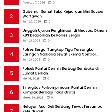
Agustus 7, 2026
0
Gubernur Sumut Buka Kejuaraan Mini Soccer
2
Wartawan
Juni 22, 2025
0
Unggah Ujaran Penghinaan di Medsos, Oknum
3
KBS Dilaporkan ke Polres Sergai
Juni 21, 2025
0
Polres Sergai Tangkap Tiga Tersangka
4
Jaringan Narkoba Lewat Skema Control
Delivery
Juni 21, 2025
0
Polsek Pantai Cermin Berbagi Sembako di
5
Jumat Berkah
Mei 16, 2025
0
Sinergitas Forkompimcam Pantai Cermin
6
Kompak Berbagi Takjil Gratis
Maret 29, 2025
0
Nelayan Asal Deli Serdang TewasTersambar
7
Petir di Laut