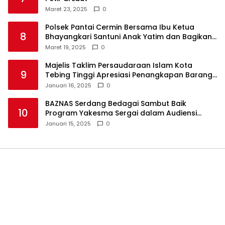
Maret 23, 2025
0
Polsek Pantai Cermin Bersama Ibu Ketua
8
Bhayangkari Santuni Anak Yatim dan Bagikan
Takjil
Maret 19, 2025
0
Majelis Taklim Persaudaraan Islam Kota
9
Tebing Tinggi Apresiasi Penangkapan Barang
Haram
Januari 16, 2025
0
BAZNAS Serdang Bedagai Sambut Baik
10
Program Yakesma Sergai dalam Audiensi
Perkenalan Pengurus Baru
Januari 15, 2025
0