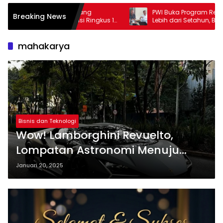
rdang
PWI Buka Program Reaktivasi KTA Mati
Breaking News
si Ringkus 1
Lebih dari Setahun, Berlaku hingga 30
September 2026
mahakarya
Bisnis dan Teknologi
Wow! Lamborghini Revuelto,
Lompatan Astronomi Menuju
Masa Depan
Januari 20, 2025