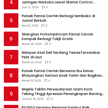
4
Jaringan Narkoba Lewat Skema Control
Delivery
Juni 21, 2025
0
Polsek Pantai Cermin Berbagi Sembako di
5
Jumat Berkah
Mei 16, 2025
0
Sinergitas Forkompimcam Pantai Cermin
6
Kompak Berbagi Takjil Gratis
Maret 29, 2025
0
Nelayan Asal Deli Serdang TewasTersambar
7
Petir di Laut
Maret 23, 2025
0
Polsek Pantai Cermin Bersama Ibu Ketua
8
Bhayangkari Santuni Anak Yatim dan Bagikan
Takjil
Maret 19, 2025
0
Majelis Taklim Persaudaraan Islam Kota
9
Tebing Tinggi Apresiasi Penangkapan Barang
Haram
Januari 16, 2025
0
BAZNAS Serdang Bedagai Sambut Baik