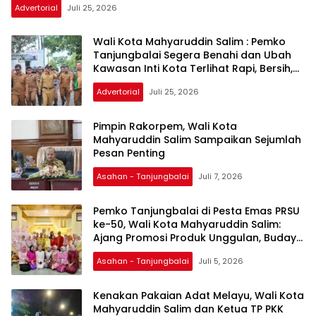
Advertorial
Juli 25, 2026
dan Prestasi Pemerintahan
Wali Kota Mahyaruddin Salim : Pemko
Tanjungbalai Segera Benahi dan Ubah
Kawasan Inti Kota Terlihat Rapi, Bersih,
Indah, Sehat dan Nyaman Untuk
Advertorial
Juli 25, 2026
Masyarakat
Pimpin Rakorpem, Wali Kota
Mahyaruddin Salim Sampaikan Sejumlah
Pesan Penting
Asahan - Tanjungbalai
Juli 7, 2026
Pemko Tanjungbalai di Pesta Emas PRSU
ke-50, Wali Kota Mahyaruddin Salim:
Ajang Promosi Produk Unggulan, Budaya
dan Investasi UMKM
Asahan - Tanjungbalai
Juli 5, 2026
Kenakan Pakaian Adat Melayu, Wali Kota
Mahyaruddin Salim dan Ketua TP PKK