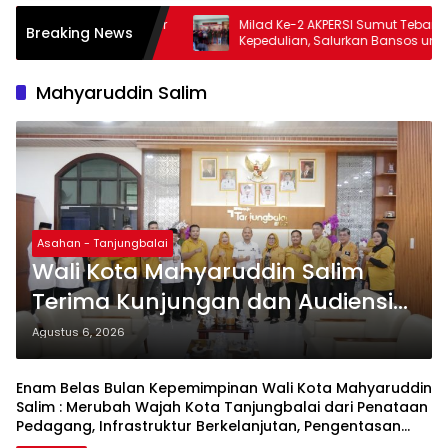
r
Milad Ke-2 AKPERSI Sumut Tebar
Ribuan 
Breaking News
Kepedulian, Salurkan Bansos untuk
Harlah k
Duafa, Lansia, dan Anak Yatim
Pengunju
Mahyaruddin Salim
Asahan - Tanjungbalai
Wali Kota Mahyaruddin Salim
Terima Kunjungan dan Audiensi
DPC Partai Hanura Tanjung Balai
Agustus 6, 2026
Enam Belas Bulan Kepemimpinan Wali Kota Mahyaruddin
Salim : Merubah Wajah Kota Tanjungbalai dari Penataan
Pedagang, Infrastruktur Berkelanjutan, Pengentasan
Kemiskinan, Penataan Birokrasi Hingga Penghargaan