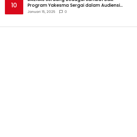
10
Program Yakesma Sergai dalam Audiensi
Perkenalan Pengurus Baru
Januari 15, 2025
0