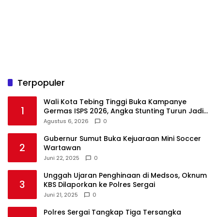
Terpopuler
Wali Kota Tebing Tinggi Buka Kampanye
1
Germas ISPS 2026, Angka Stunting Turun Jadi
1,5 Persen
Agustus 6, 2026
0
Gubernur Sumut Buka Kejuaraan Mini Soccer
2
Wartawan
Juni 22, 2025
0
Unggah Ujaran Penghinaan di Medsos, Oknum
3
KBS Dilaporkan ke Polres Sergai
Juni 21, 2025
0
Polres Sergai Tangkap Tiga Tersangka