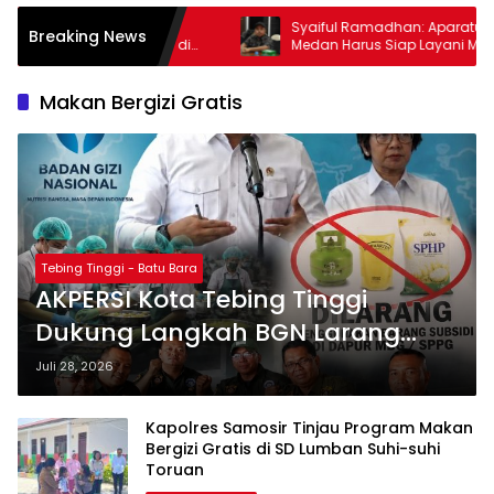
Syaiful Ramadhan: Aparatur Pemko
PKH 
Breaking News
i
Medan Harus Siap Layani Masyarakat
Zulk
dalam Kondisi Apa Pun
Terpa
Makan Bergizi Gratis
Tebing Tinggi - Batu Bara
AKPERSI Kota Tebing Tinggi
Dukung Langkah BGN Larang
Dapur MBG Gunakan Gas 3 Kg,
Juli 28, 2026
Minyakita, dan Beras SPHP
Kapolres Samosir Tinjau Program Makan
Bergizi Gratis di SD Lumban Suhi-suhi
Toruan