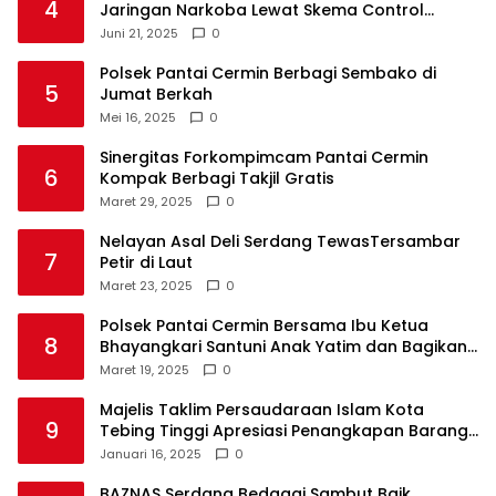
4
Jaringan Narkoba Lewat Skema Control
Delivery
Juni 21, 2025
0
Polsek Pantai Cermin Berbagi Sembako di
5
Jumat Berkah
Mei 16, 2025
0
Sinergitas Forkompimcam Pantai Cermin
6
Kompak Berbagi Takjil Gratis
Maret 29, 2025
0
Nelayan Asal Deli Serdang TewasTersambar
7
Petir di Laut
Maret 23, 2025
0
Polsek Pantai Cermin Bersama Ibu Ketua
8
Bhayangkari Santuni Anak Yatim dan Bagikan
Takjil
Maret 19, 2025
0
Majelis Taklim Persaudaraan Islam Kota
9
Tebing Tinggi Apresiasi Penangkapan Barang
Haram
Januari 16, 2025
0
BAZNAS Serdang Bedagai Sambut Baik