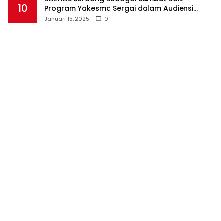
10
Program Yakesma Sergai dalam Audiensi
Perkenalan Pengurus Baru
Januari 15, 2025
0