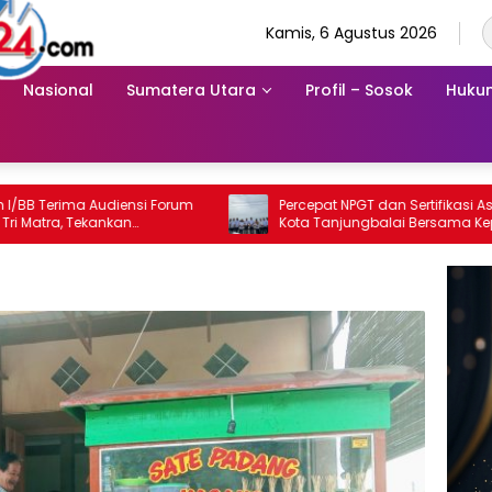
Kamis, 6 Agustus 2026
Nasional
Sumatera Utara
Profil – Sosok
Hukum
ensi Forum
Percepat NPGT dan Sertifikasi Aset, Wali
an
Kota Tanjungbalai Bersama Kepala
densi Pers
Kanwil BPN Provsu Tinjau Pulau Milik
Pemko