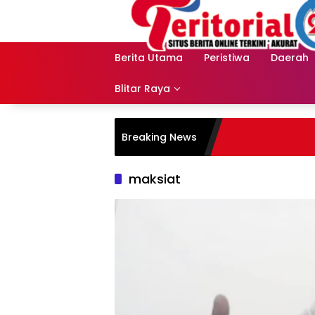
Langsung
ke
konten
Berita Utama
Peristiwa
Daerah
Blitar Raya
Breaking News
maksiat