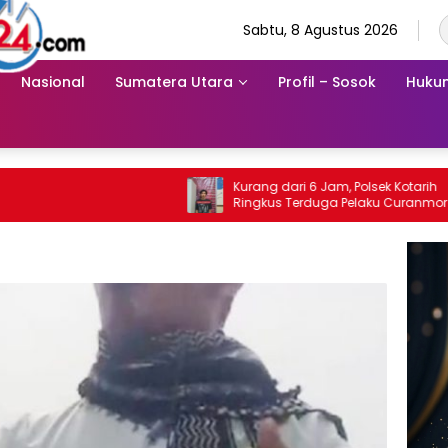
Sabtu, 8 Agustus 2026
Nasional
Sumatera Utara
Profil – Sosok
Hukum
Kurang dari 6 Jam, Polsek Kotarih
Ringkus Terduga Pelaku Curanmor di
Tebing Tinggi