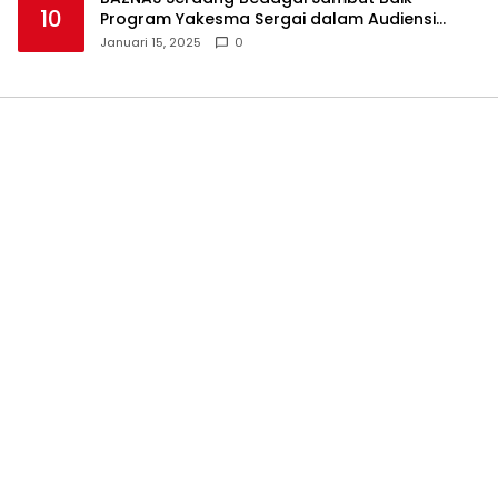
10
Program Yakesma Sergai dalam Audiensi
Perkenalan Pengurus Baru
Januari 15, 2025
0