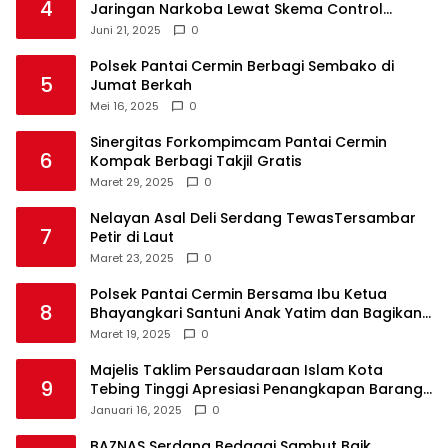
4
Jaringan Narkoba Lewat Skema Control
Delivery
Juni 21, 2025
0
Polsek Pantai Cermin Berbagi Sembako di
5
Jumat Berkah
Mei 16, 2025
0
Sinergitas Forkompimcam Pantai Cermin
6
Kompak Berbagi Takjil Gratis
Maret 29, 2025
0
Nelayan Asal Deli Serdang TewasTersambar
7
Petir di Laut
Maret 23, 2025
0
Polsek Pantai Cermin Bersama Ibu Ketua
8
Bhayangkari Santuni Anak Yatim dan Bagikan
Takjil
Maret 19, 2025
0
Majelis Taklim Persaudaraan Islam Kota
9
Tebing Tinggi Apresiasi Penangkapan Barang
Haram
Januari 16, 2025
0
BAZNAS Serdang Bedagai Sambut Baik