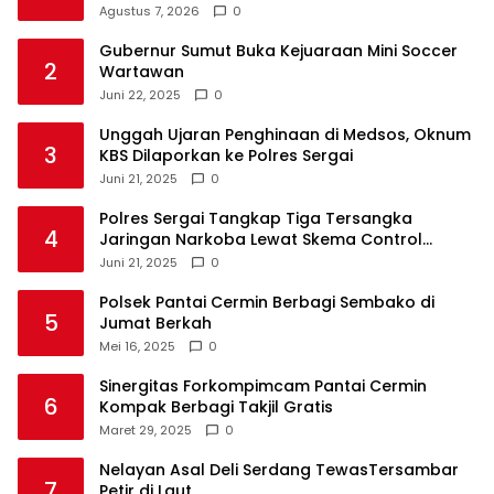
Agustus 7, 2026
0
Gubernur Sumut Buka Kejuaraan Mini Soccer
2
Wartawan
Juni 22, 2025
0
Unggah Ujaran Penghinaan di Medsos, Oknum
3
KBS Dilaporkan ke Polres Sergai
Juni 21, 2025
0
Polres Sergai Tangkap Tiga Tersangka
4
Jaringan Narkoba Lewat Skema Control
Delivery
Juni 21, 2025
0
Polsek Pantai Cermin Berbagi Sembako di
5
Jumat Berkah
Mei 16, 2025
0
Sinergitas Forkompimcam Pantai Cermin
6
Kompak Berbagi Takjil Gratis
Maret 29, 2025
0
Nelayan Asal Deli Serdang TewasTersambar
7
Petir di Laut