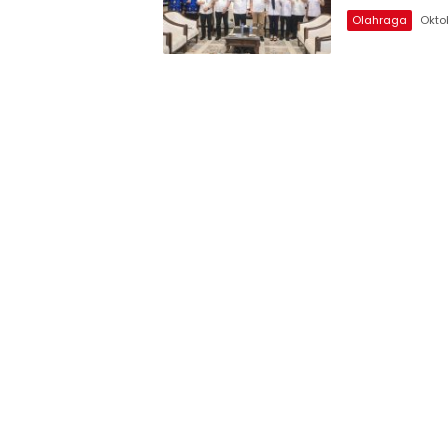
Olahraga
Okto