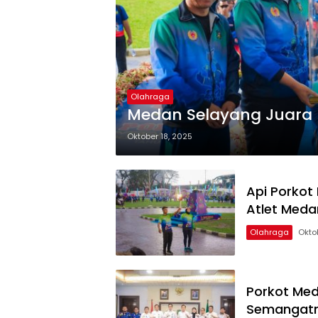
Olahraga
Medan Selayang Juara
Oktober 18, 2025
Api Porkot
Atlet Meda
Olahraga
Okto
Porkot Med
Semangatn