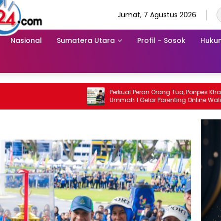
Jumat, 7 Agustus 2026
Nasional
Sumatera Utara
Profil – Sosok
Hukum
Perkuat Peran Orang Tua, Ponpes Khairul
Kel
Ummah 1 Gelar Parenting Online Wali
Bar
Santri
Kej