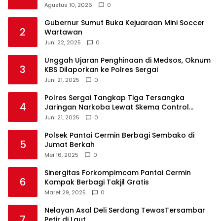
Agustus 10, 2026
0
Gubernur Sumut Buka Kejuaraan Mini Soccer
2
Wartawan
Juni 22, 2025
0
Unggah Ujaran Penghinaan di Medsos, Oknum
3
KBS Dilaporkan ke Polres Sergai
Juni 21, 2025
0
Polres Sergai Tangkap Tiga Tersangka
4
Jaringan Narkoba Lewat Skema Control
Delivery
Juni 21, 2025
0
Polsek Pantai Cermin Berbagi Sembako di
5
Jumat Berkah
Mei 16, 2025
0
Sinergitas Forkompimcam Pantai Cermin
6
Kompak Berbagi Takjil Gratis
Maret 29, 2025
0
Nelayan Asal Deli Serdang TewasTersambar
7
Petir di Laut