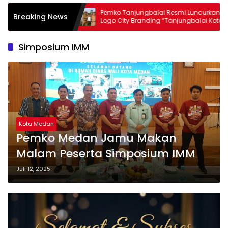
Pemko Tanjungbalai Resmi Luncurkan
Berorientasi 
Breaking News
Logo City Branding “Tanjungbalai Kota
Kepuasan Pel
Kerang”
Capai Skor 4
Simposium IMM
Kota Medan
Pemko Medan Jamu Makan
Malam Peserta Simposium IMM
Juli 12, 2025