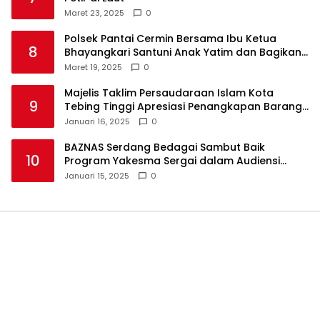
Maret 23, 2025
0
Polsek Pantai Cermin Bersama Ibu Ketua
8
Bhayangkari Santuni Anak Yatim dan Bagikan
Takjil
Maret 19, 2025
0
Majelis Taklim Persaudaraan Islam Kota
9
Tebing Tinggi Apresiasi Penangkapan Barang
Haram
Januari 16, 2025
0
BAZNAS Serdang Bedagai Sambut Baik
10
Program Yakesma Sergai dalam Audiensi
Perkenalan Pengurus Baru
Januari 15, 2025
0