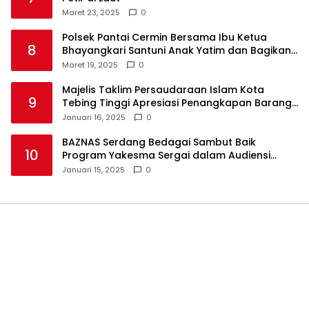
Maret 23, 2025
0
Polsek Pantai Cermin Bersama Ibu Ketua
8
Bhayangkari Santuni Anak Yatim dan Bagikan
Takjil
Maret 19, 2025
0
Majelis Taklim Persaudaraan Islam Kota
9
Tebing Tinggi Apresiasi Penangkapan Barang
Haram
Januari 16, 2025
0
BAZNAS Serdang Bedagai Sambut Baik
10
Program Yakesma Sergai dalam Audiensi
Perkenalan Pengurus Baru
Januari 15, 2025
0