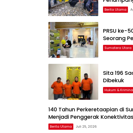
Berita Utama
A
PRSU ke-50
Seorang P
Sumatera Utara
Sita 196 Sa
Dibekuk
Hukum & Krimina
140 Tahun Perkeretaapian di Su
Menjadi Penggerak Konektivit
Berita Utama
Juli 25, 2026