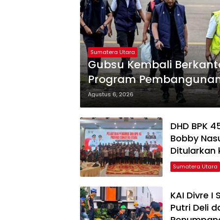
Sumatera Utara
Gubsu Kembali Berkanto
Program Pembangunan 
Agustus 6, 2026
DHD BPK 45
Bobby Nas
Ditularkan
Sumatera Utara
KAI Divre I
Putri Deli
Penumpan