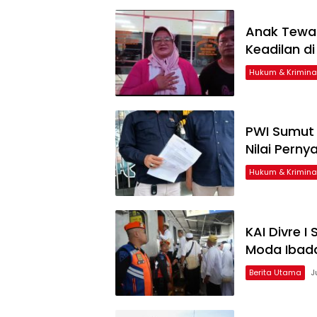
Anak Tewas
Keadilan d
Hukum & Krimina
PWI Sumut 
Nilai Pern
Hukum & Krimina
KAI Divre 
Moda Ibada
Berita Utama
J