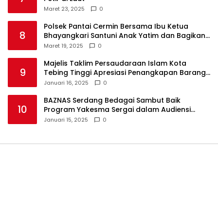
Maret 23, 2025
0
Polsek Pantai Cermin Bersama Ibu Ketua
8
Bhayangkari Santuni Anak Yatim dan Bagikan
Takjil
Maret 19, 2025
0
Majelis Taklim Persaudaraan Islam Kota
9
Tebing Tinggi Apresiasi Penangkapan Barang
Haram
Januari 16, 2025
0
BAZNAS Serdang Bedagai Sambut Baik
10
Program Yakesma Sergai dalam Audiensi
Perkenalan Pengurus Baru
Januari 15, 2025
0