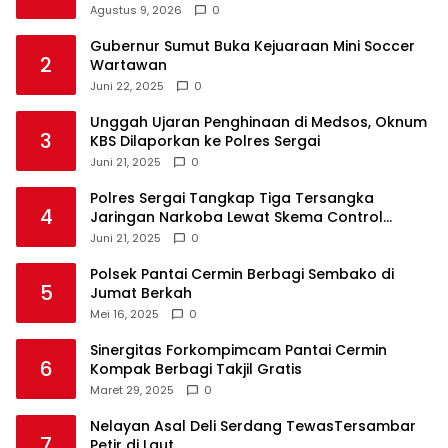
Agustus 9, 2026
0
Gubernur Sumut Buka Kejuaraan Mini Soccer
2
Wartawan
Juni 22, 2025
0
Unggah Ujaran Penghinaan di Medsos, Oknum
3
KBS Dilaporkan ke Polres Sergai
Juni 21, 2025
0
Polres Sergai Tangkap Tiga Tersangka
4
Jaringan Narkoba Lewat Skema Control
Delivery
Juni 21, 2025
0
Polsek Pantai Cermin Berbagi Sembako di
5
Jumat Berkah
Mei 16, 2025
0
Sinergitas Forkompimcam Pantai Cermin
6
Kompak Berbagi Takjil Gratis
Maret 29, 2025
0
Nelayan Asal Deli Serdang TewasTersambar
7
Petir di Laut