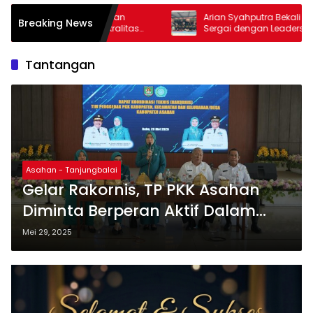
rkan
Arian Syahputra Bekali Mahasiswa IKMAS
Breaking News
kralitas
Sergai dengan Leadership dan
g Nasional
Beasiswa
Tantangan
Asahan - Tanjungbalai
Gelar Rakornis, TP PKK Asahan
Diminta Berperan Aktif Dalam
Penyelesaian Masalah dan
Mei 29, 2025
Tantangan