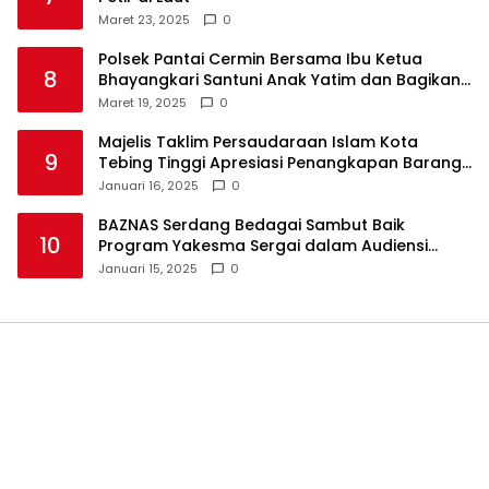
Maret 23, 2025
0
Polsek Pantai Cermin Bersama Ibu Ketua
8
Bhayangkari Santuni Anak Yatim dan Bagikan
Takjil
Maret 19, 2025
0
Majelis Taklim Persaudaraan Islam Kota
9
Tebing Tinggi Apresiasi Penangkapan Barang
Haram
Januari 16, 2025
0
BAZNAS Serdang Bedagai Sambut Baik
10
Program Yakesma Sergai dalam Audiensi
Perkenalan Pengurus Baru
Januari 15, 2025
0