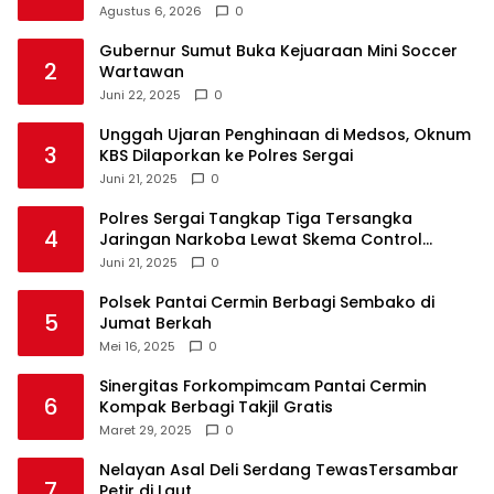
Agustus 6, 2026
0
Gubernur Sumut Buka Kejuaraan Mini Soccer
2
Wartawan
Juni 22, 2025
0
Unggah Ujaran Penghinaan di Medsos, Oknum
3
KBS Dilaporkan ke Polres Sergai
Juni 21, 2025
0
Polres Sergai Tangkap Tiga Tersangka
4
Jaringan Narkoba Lewat Skema Control
Delivery
Juni 21, 2025
0
Polsek Pantai Cermin Berbagi Sembako di
5
Jumat Berkah
Mei 16, 2025
0
Sinergitas Forkompimcam Pantai Cermin
6
Kompak Berbagi Takjil Gratis
Maret 29, 2025
0
Nelayan Asal Deli Serdang TewasTersambar
7
Petir di Laut