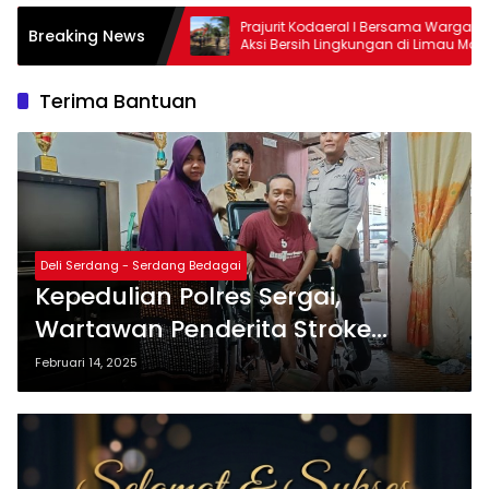
Prajurit Kodaeral I Bersama Warga Gelar
Milad Ke-
Breaking News
Aksi Bersih Lingkungan di Limau Manis
Kepedulia
Duafa, La
Terima Bantuan
Deli Serdang - Serdang Bedagai
Kepedulian Polres Sergai,
Wartawan Penderita Stroke
Terima Bantuan Kursi Roda dan
Februari 14, 2025
Sembako