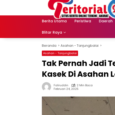
Langsung
ke
konten
Berita Utama
Peristiwa
Daerah
Blitar Raya
Beranda
Asahan - Tanjungbalai
Asahan - Tanjungbalai
Tak Pernah Jadi 
Kasek Di Asahan L
Faliruddin
2 Min Baca
Februari 24, 2025