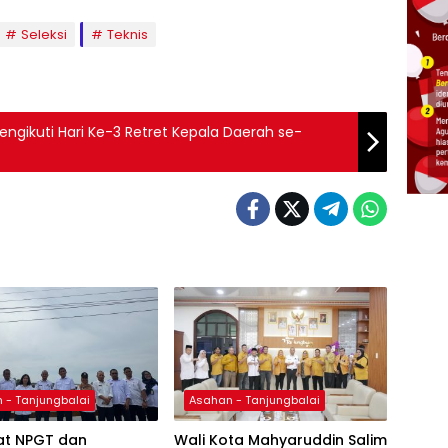
Seleksi
Teknis
engikuti Hari Ke-3 Retret Kepala Daerah se-
 - Tanjungbalai
Asahan - Tanjungbalai
at NPGT dan
Wali Kota Mahyaruddin Salim