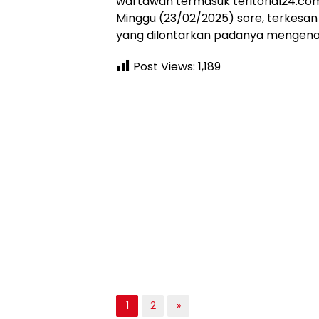
wartawan termasuk teritorial24.com 
Minggu (23/02/2025) sore, terkes
yang dilontarkan padanya mengena
Post Views:
1,189
1
2
»