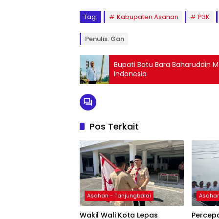
Tag:
Kabupaten Asahan
P3K
Penulis: Gan
Bupati Batu Bara Baharuddin M
Indonesia
Pos Terkait
Asahan - Tanjungbalai
Asahan
Wakil Wali Kota Lepas
Percep