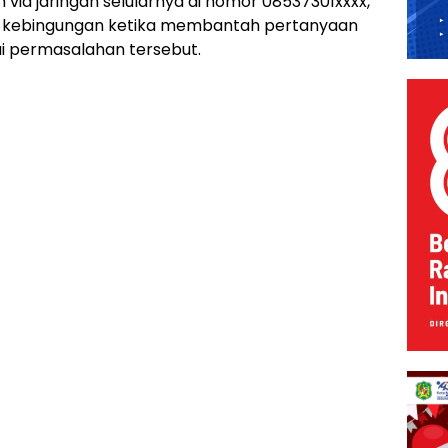
via jaringan selularnya di nomor 08537301xxxx,
an kebingungan ketika membantah pertanyaan
i permasalahan tersebut.