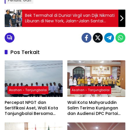
Penulis: Gan
Bek Termahal di Dunia! Virgil van Dijk Nikmati
Liburan di New York, Jalan-Jalan Santai
Bersama Istri
Pos Terkait
Asahan - Tanjungbalai
Asahan - Tanjungbalai
Percepat NPGT dan
Wali Kota Mahyaruddin
Sertifikasi Aset, Wali Kota
Salim Terima Kunjungan
Tanjungbalai Bersama
dan Audiensi DPC Partai
Kepala Kanwil BPN Provsu
Hanura Tanjung Balai
Tinjau Pulau Milik Pemko