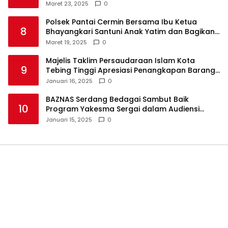
Maret 23, 2025
0
Polsek Pantai Cermin Bersama Ibu Ketua
8
Bhayangkari Santuni Anak Yatim dan Bagikan
Takjil
Maret 19, 2025
0
Majelis Taklim Persaudaraan Islam Kota
9
Tebing Tinggi Apresiasi Penangkapan Barang
Haram
Januari 16, 2025
0
BAZNAS Serdang Bedagai Sambut Baik
10
Program Yakesma Sergai dalam Audiensi
Perkenalan Pengurus Baru
Januari 15, 2025
0