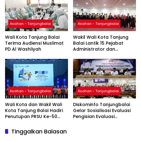
Asahan - Tanjungbalai
Asahan - Tanjungbalai
Wali Kota Tanjung Balai
Wakil Wali Kota Tanjung
Terima Audiensi Muslimat
Balai Lantik 15 Pejabat
PD Al Washliyah
Administrator dan
Pengawas
Asahan - Tanjungbalai
Asahan - Tanjungbalai
Wali Kota dan Wakil Wali
Diskominfo Tanjungbalai
Kota Tanjung Balai Hadiri
Gelar Sosialisasi Evaluasi
Penutupan PRSU Ke-50
Pengisian Evaluasi
Tahun 2026
Pemerintah Digital Tahun
2026
Tinggalkan Balasan