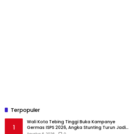
Terpopuler
Wali Kota Tebing Tinggi Buka Kampanye
1
Germas ISPS 2026, Angka Stunting Turun Jadi
1,5 Persen
Agustus 6, 2026
0