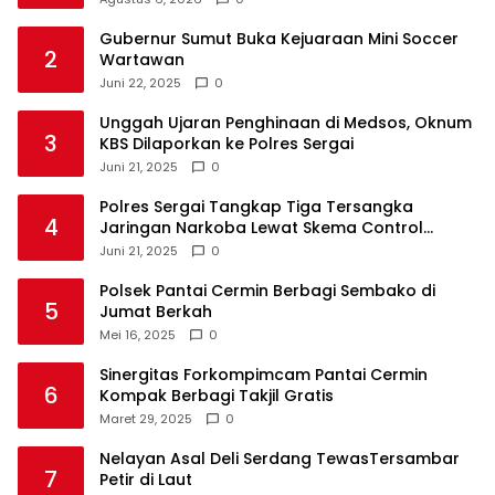
Gubernur Sumut Buka Kejuaraan Mini Soccer
2
Wartawan
Juni 22, 2025
0
Unggah Ujaran Penghinaan di Medsos, Oknum
3
KBS Dilaporkan ke Polres Sergai
Juni 21, 2025
0
Polres Sergai Tangkap Tiga Tersangka
4
Jaringan Narkoba Lewat Skema Control
Delivery
Juni 21, 2025
0
Polsek Pantai Cermin Berbagi Sembako di
5
Jumat Berkah
Mei 16, 2025
0
Sinergitas Forkompimcam Pantai Cermin
6
Kompak Berbagi Takjil Gratis
Maret 29, 2025
0
Nelayan Asal Deli Serdang TewasTersambar
7
Petir di Laut