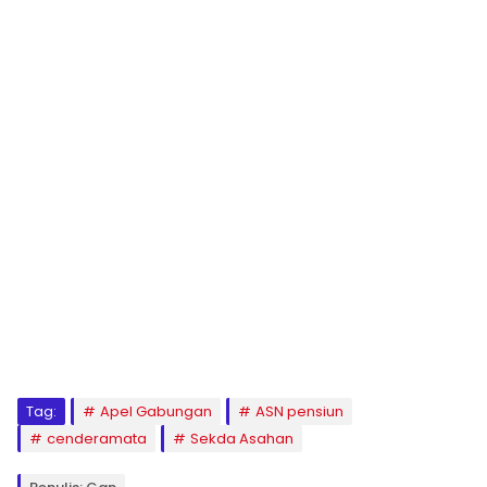
Tag:
Apel Gabungan
ASN pensiun
cenderamata
Sekda Asahan