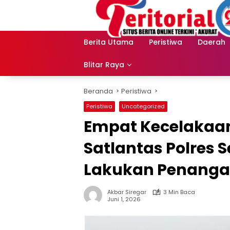
Langsung
ke
konten
Berita Utama
Peristiwa
Daerah
Blitar Raya
Beranda
Peristiwa
Peristiwa
Uncategorized
Empat Kecelakaan 
Satlantas Polres 
Lakukan Penang
Akbar Siregar
3 Min Baca
Juni 1, 2026