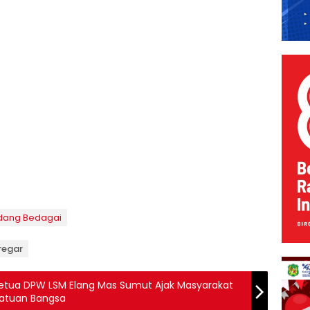
dang Bedagai
iregar
a, Ketua DPW LSM Elang Mas Sumut Ajak Masyarakat
satuan Bangsa