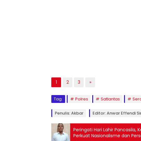
1
2
3
»
Tag:
Polres
Satlantas
Ser
Penulis: Akbar
Editor: Anwar Effendi S
Peringati Hari Lahir Pancasil
Perkuat Nasionalisme dan Per