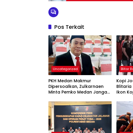
Pos Terkait
Uncategorized
Blitar 
PKH Medan Makmur
Kopi Jos
Dipersoalkan, Zulkarnaen
Blitari
Minta Pemko Medan Jangan
Ikon Kop
Terpaku Desil