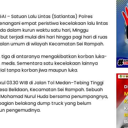
– Satuan Lalu Lintas (Satlantas) Polres
nangani empat peristiwa kecelakaan lalu lintas
beda dalam kurun waktu satu hari, Minggu
ut terjadi mulai dini hari hingga pagi hari di ruas
 jalan umum di wilayah Kecamatan Sei Rampah.
, tiga di antaranya mengakibatkan korban luka-
 medis. Sementara satu kecelakaan lainnya
al tanpa korban jiwa maupun luka.
kul 03.30 WIB di Jalan Tol Medan–Tebing Tinggi
, Desa Belidaan, Kecamatan Sei Rampah. Sebuah
an Mohamad Nurul Huda bersama penumpangnya,
bagian belakang dump truck yang belum
pun pengemudinya.