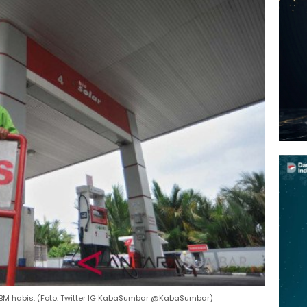
 habis. (Foto: Twitter IG KabaSumbar @KabaSumbar)