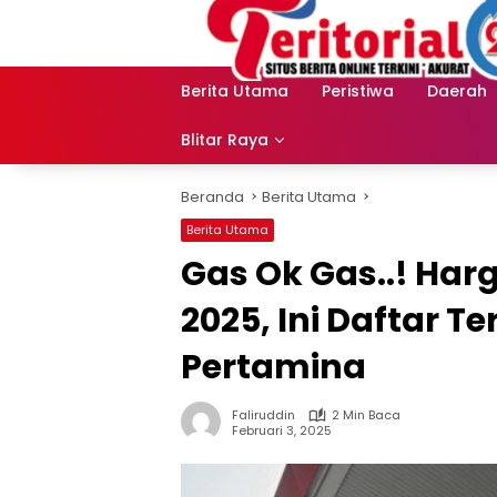
Langsung
ke
konten
Berita Utama
Peristiwa
Daerah
Blitar Raya
Beranda
Berita Utama
Berita Utama
Gas Ok Gas..! Harg
2025, Ini Daftar T
Pertamina
Faliruddin
2 Min Baca
Februari 3, 2025