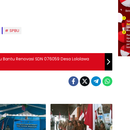
SPBU
hku Bantu Renovasi SDN 076059 Desa Lololawa