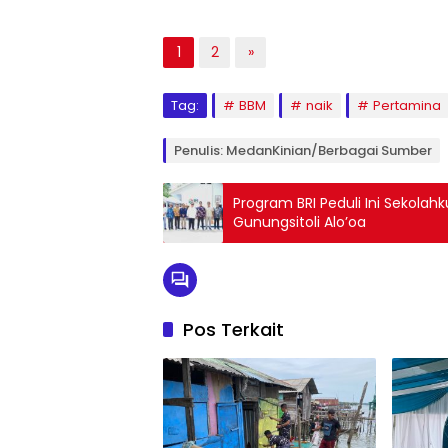
1
2
»
Tag:
BBM
naik
Pertamina
Penulis: MedanKinian/Berbagai Sumber
Program BRI Peduli Ini Sekola
Gunungsitoli Alo’oa
Pos Terkait