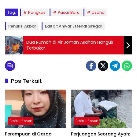
Tag:
Pangkas
Pasar Baru
Usaha
Penulis: Akbar
Editor: Anwar Effendi Siregar
Dua Rumah di Air Joman Asahan Hangus
Terbakar
Pos Terkait
Profil - Sosok
Profil - Sosok
Perempuan di Garda
Perjuangan Seorang Ayah: