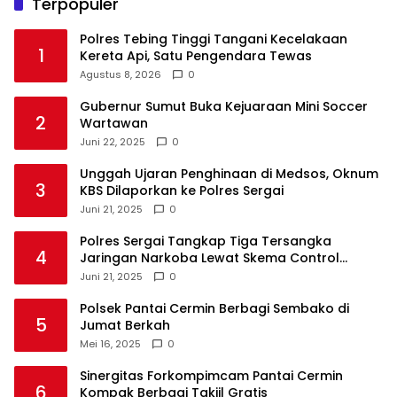
Terpopuler
Polres Tebing Tinggi Tangani Kecelakaan
1
Kereta Api, Satu Pengendara Tewas
Agustus 8, 2026
0
Gubernur Sumut Buka Kejuaraan Mini Soccer
2
Wartawan
Juni 22, 2025
0
Unggah Ujaran Penghinaan di Medsos, Oknum
3
KBS Dilaporkan ke Polres Sergai
Juni 21, 2025
0
Polres Sergai Tangkap Tiga Tersangka
4
Jaringan Narkoba Lewat Skema Control
Delivery
Juni 21, 2025
0
Polsek Pantai Cermin Berbagi Sembako di
5
Jumat Berkah
Mei 16, 2025
0
Sinergitas Forkompimcam Pantai Cermin
6
Kompak Berbagi Takjil Gratis