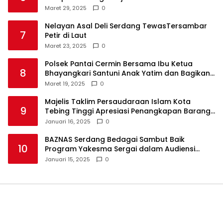
Maret 29, 2025
0
Nelayan Asal Deli Serdang TewasTersambar
7
Petir di Laut
Maret 23, 2025
0
Polsek Pantai Cermin Bersama Ibu Ketua
8
Bhayangkari Santuni Anak Yatim dan Bagikan
Takjil
Maret 19, 2025
0
Majelis Taklim Persaudaraan Islam Kota
9
Tebing Tinggi Apresiasi Penangkapan Barang
Haram
Januari 16, 2025
0
BAZNAS Serdang Bedagai Sambut Baik
10
Program Yakesma Sergai dalam Audiensi
Perkenalan Pengurus Baru
Januari 15, 2025
0