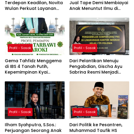
Terdepan Keadilan, Novita
Jual Tape Demi Membiayai
Wulan Perkuat Layanan
Anak Menuntut Ilmu di
Bantuan Hukum YLBH-ST
Pesantren
Profil - Sosok
Profil - Sosok
Gema Tahfidz Menggema
Dari Pelantikan Menuju
di IBS 4 Tanah Putih,
Pengabdian, Gischa Ayu
Kepemimpinan Kyai
Sabrina Resmi Menjadi
Jumakri Dinilai
Pegawai Negeri Sipil
Menginspirasi Pembinaan
Santri
Profil - Sosok
Profil - Sosok
Ilham Syahputra, S.Sos.:
Dari Politik ke Pesantren,
Perjuangan Seorang Anak
Muhammad Taufik HS