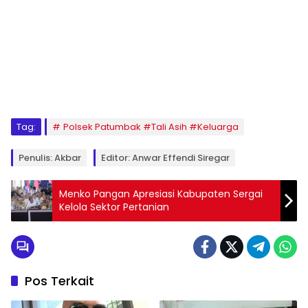
Tag:
Polsek Patumbak #Tali Asih #Keluarga
Penulis: Akbar
Editor: Anwar Effendi Siregar
Menko Pangan Apresiasi Kabupaten Sergai
Kelola Sektor Pertanian
Pos Terkait