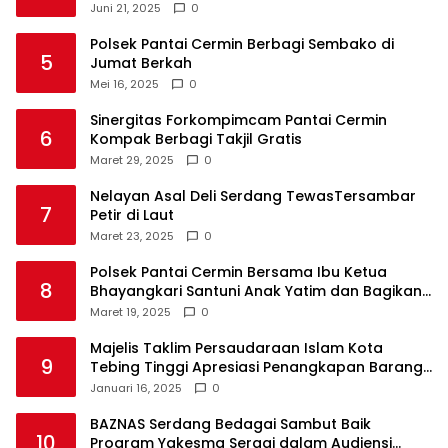
Delivery
Juni 21, 2025
0
Polsek Pantai Cermin Berbagi Sembako di
5
Jumat Berkah
Mei 16, 2025
0
Sinergitas Forkompimcam Pantai Cermin
6
Kompak Berbagi Takjil Gratis
Maret 29, 2025
0
Nelayan Asal Deli Serdang TewasTersambar
7
Petir di Laut
Maret 23, 2025
0
Polsek Pantai Cermin Bersama Ibu Ketua
8
Bhayangkari Santuni Anak Yatim dan Bagikan
Takjil
Maret 19, 2025
0
Majelis Taklim Persaudaraan Islam Kota
9
Tebing Tinggi Apresiasi Penangkapan Barang
Haram
Januari 16, 2025
0
BAZNAS Serdang Bedagai Sambut Baik
10
Program Yakesma Sergai dalam Audiensi