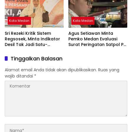
Kota Medan
Kota Medan
Sri Rezeki Kritik Sistem
Agus Setiawan Minta
Regsosek, Minta Indikator
Pemko Medan Evaluasi
Desil Tak Jadi Satu-
Surat Peringatan Satpol PP
satunya Acuan Penyaluran
untuk PKL Jalan Semarang
Bansos
Tinggalkan Balasan
Alamat email Anda tidak akan dipublikasikan.
Ruas yang
wajib ditandai
*