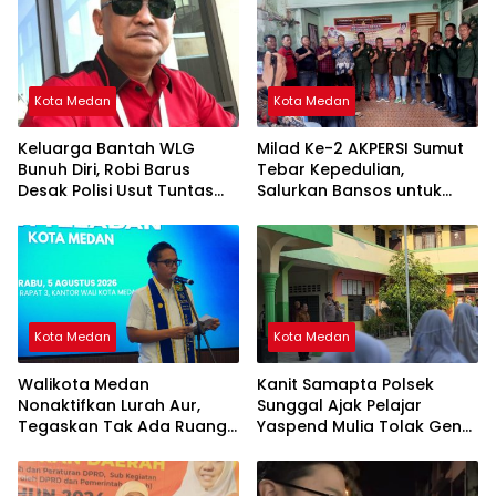
Kota Medan
Kota Medan
Keluarga Bantah WLG
Milad Ke-2 AKPERSI Sumut
Bunuh Diri, Robi Barus
Tebar Kepedulian,
Desak Polisi Usut Tuntas
Salurkan Bansos untuk
Dugaan Kejanggalan
Duafa, Lansia, dan Anak
Yatim
Kota Medan
Kota Medan
Walikota Medan
Kanit Samapta Polsek
Nonaktifkan Lurah Aur,
Sunggal Ajak Pelajar
Tegaskan Tak Ada Ruang
Yaspend Mulia Tolak Geng
bagi Penyalahgunaan
Motor, Tawuran, dan
Wewenang
Narkoba