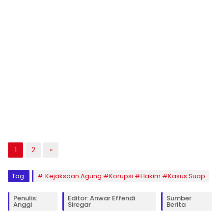
1
2
»
Tag:
Kejaksaan Agung #Korupsi #Hakim #Kasus Suap
Penulis:
Editor: Anwar Effendi
Sumber
Anggi
Siregar
Berita