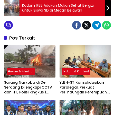
Kodam I/BB Adakan Makan Sehat Bergizi
untuk Siswa SD di Medan Belawan
Pos Terkait
Hukum & Kriminal
Hukum & Kriminal
Sarang Narkoba di Deli
YLBH-ST Konsolidasikan
Serdang Dilengkapi CCTV
Paralegal, Perkuat
dan HT, Polisi Ringkus 1
Perlindungan Perempuan,
Orang