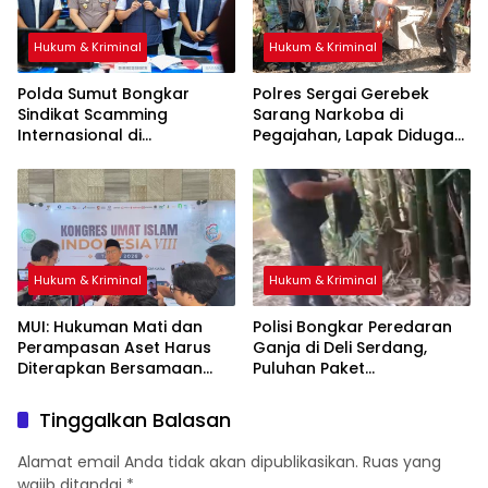
Hukum & Kriminal
Hukum & Kriminal
Polda Sumut Bongkar
Polres Sergai Gerebek
Sindikat Scamming
Sarang Narkoba di
Internasional di
Pegajahan, Lapak Diduga
Apartemen Medan, Korban
Tempat Transaksi Sabu
Asal Kalimantan Rugi Rp6,7
Dibakar
Miliar
Hukum & Kriminal
Hukum & Kriminal
‎MUI: Hukuman Mati dan
Polisi Bongkar Peredaran
Perampasan Aset Harus
Ganja di Deli Serdang,
Diterapkan Bersamaan
Puluhan Paket
Disembunyikan di Pohon
Bambu
Tinggalkan Balasan
Alamat email Anda tidak akan dipublikasikan.
Ruas yang
wajib ditandai
*