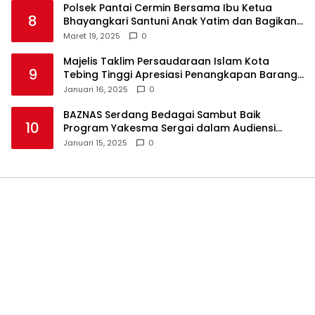
Polsek Pantai Cermin Bersama Ibu Ketua
8
Bhayangkari Santuni Anak Yatim dan Bagikan
Takjil
Maret 19, 2025
0
Majelis Taklim Persaudaraan Islam Kota
9
Tebing Tinggi Apresiasi Penangkapan Barang
Haram
Januari 16, 2025
0
BAZNAS Serdang Bedagai Sambut Baik
10
Program Yakesma Sergai dalam Audiensi
Perkenalan Pengurus Baru
Januari 15, 2025
0