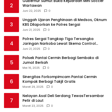
Gubernur Sumut Buka Kejuaraan Mini Soccer
2
Wartawan
Juni 22, 2025
0
Unggah Ujaran Penghinaan di Medsos, Oknum
3
KBS Dilaporkan ke Polres Sergai
Juni 21, 2025
0
Polres Sergai Tangkap Tiga Tersangka
4
Jaringan Narkoba Lewat Skema Control
Delivery
Juni 21, 2025
0
Polsek Pantai Cermin Berbagi Sembako di
5
Jumat Berkah
Mei 16, 2025
0
Sinergitas Forkompimcam Pantai Cermin
6
Kompak Berbagi Takjil Gratis
Maret 29, 2025
0
Nelayan Asal Deli Serdang TewasTersambar
7
Petir di Laut
Maret 23, 2025
0