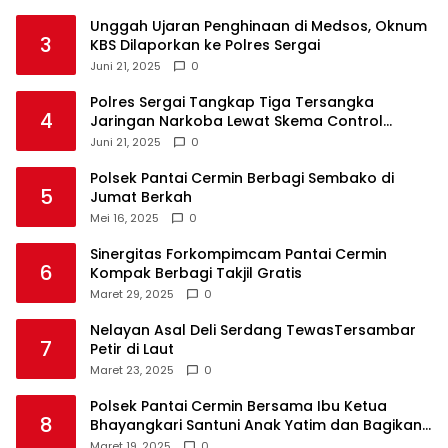
Unggah Ujaran Penghinaan di Medsos, Oknum
3
KBS Dilaporkan ke Polres Sergai
Juni 21, 2025
0
Polres Sergai Tangkap Tiga Tersangka
4
Jaringan Narkoba Lewat Skema Control
Delivery
Juni 21, 2025
0
Polsek Pantai Cermin Berbagi Sembako di
5
Jumat Berkah
Mei 16, 2025
0
Sinergitas Forkompimcam Pantai Cermin
6
Kompak Berbagi Takjil Gratis
Maret 29, 2025
0
Nelayan Asal Deli Serdang TewasTersambar
7
Petir di Laut
Maret 23, 2025
0
Polsek Pantai Cermin Bersama Ibu Ketua
8
Bhayangkari Santuni Anak Yatim dan Bagikan
Takjil
Maret 19, 2025
0