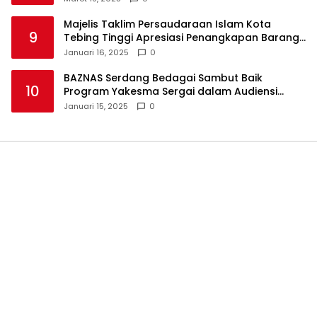
Majelis Taklim Persaudaraan Islam Kota
9
Tebing Tinggi Apresiasi Penangkapan Barang
Haram
Januari 16, 2025
0
BAZNAS Serdang Bedagai Sambut Baik
10
Program Yakesma Sergai dalam Audiensi
Perkenalan Pengurus Baru
Januari 15, 2025
0