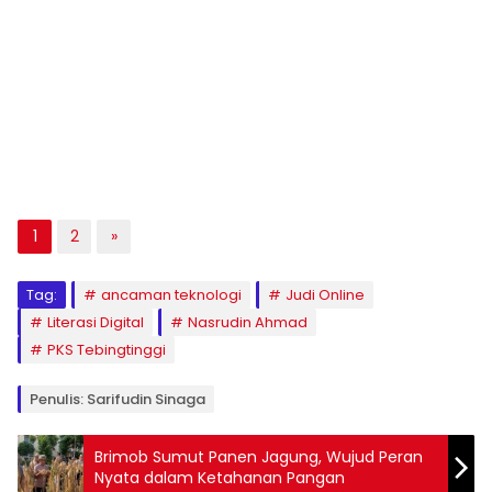
1
2
»
Tag:
ancaman teknologi
Judi Online
Literasi Digital
Nasrudin Ahmad
PKS Tebingtinggi
Penulis: Sarifudin Sinaga
Brimob Sumut Panen Jagung, Wujud Peran
Nyata dalam Ketahanan Pangan