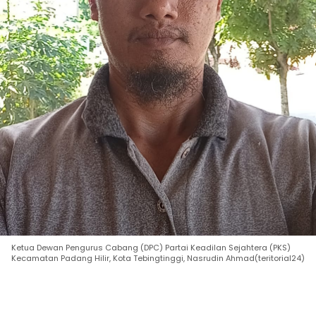
Ketua Dewan Pengurus Cabang (DPC) Partai Keadilan Sejahtera (PKS)
Kecamatan Padang Hilir, Kota Tebingtinggi, Nasrudin Ahmad(teritorial24)