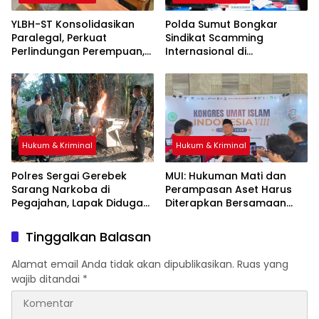
YLBH-ST Konsolidasikan
Polda Sumut Bongkar
Paralegal, Perkuat
Sindikat Scamming
Perlindungan Perempuan,
Internasional di
Apartemen Medan, Korban
Asal Kalimantan Rugi Rp6,7
Miliar
Hukum & Kriminal
Hukum & Kriminal
Polres Sergai Gerebek
‎MUI: Hukuman Mati dan
Sarang Narkoba di
Perampasan Aset Harus
Pegajahan, Lapak Diduga
Diterapkan Bersamaan
Tempat Transaksi Sabu
Dibakar
Tinggalkan Balasan
Alamat email Anda tidak akan dipublikasikan.
Ruas yang
wajib ditandai
*