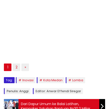
1
2
»
Tag:
Inovasi
Kota Medan
Lomba
Penulis: Anggi
Editor: Anwar Effendi Siregar
Dari Dapur Umum ke Balai Latihan,
Kemnaker Salurkan Bantuan Rp30,3 Miliar