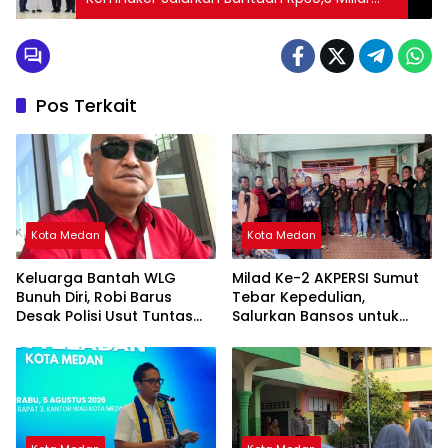
untuk Pemulihan Ekonomi Sumbar
Pos Terkait
Kota Medan
Kota Medan
Keluarga Bantah WLG
Milad Ke-2 AKPERSI Sumut
Bunuh Diri, Robi Barus
Tebar Kepedulian,
Desak Polisi Usut Tuntas
Salurkan Bansos untuk
Dugaan Kejanggalan
Duafa, Lansia, dan Anak
Yatim