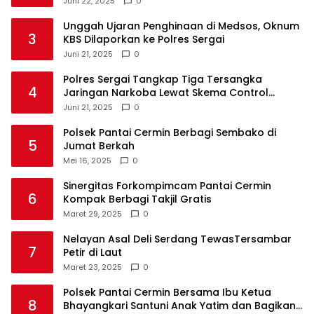
Juni 22, 2025
0
Unggah Ujaran Penghinaan di Medsos, Oknum
3
KBS Dilaporkan ke Polres Sergai
Juni 21, 2025
0
Polres Sergai Tangkap Tiga Tersangka
4
Jaringan Narkoba Lewat Skema Control
Delivery
Juni 21, 2025
0
Polsek Pantai Cermin Berbagi Sembako di
5
Jumat Berkah
Mei 16, 2025
0
Sinergitas Forkompimcam Pantai Cermin
6
Kompak Berbagi Takjil Gratis
Maret 29, 2025
0
Nelayan Asal Deli Serdang TewasTersambar
7
Petir di Laut
Maret 23, 2025
0
Polsek Pantai Cermin Bersama Ibu Ketua
8
Bhayangkari Santuni Anak Yatim dan Bagikan