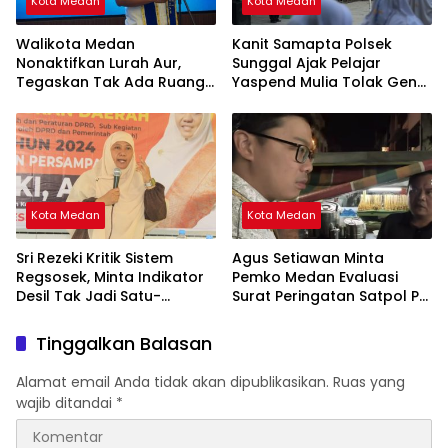
Kota Medan
Kota Medan
Walikota Medan
Kanit Samapta Polsek
Nonaktifkan Lurah Aur,
Sunggal Ajak Pelajar
Tegaskan Tak Ada Ruang
Yaspend Mulia Tolak Geng
bagi Penyalahgunaan
Motor, Tawuran, dan
Wewenang
Narkoba
Kota Medan
Kota Medan
Sri Rezeki Kritik Sistem
Agus Setiawan Minta
Regsosek, Minta Indikator
Pemko Medan Evaluasi
Desil Tak Jadi Satu-
Surat Peringatan Satpol PP
satunya Acuan Penyaluran
untuk PKL Jalan Semarang
Bansos
Tinggalkan Balasan
Alamat email Anda tidak akan dipublikasikan.
Ruas yang
wajib ditandai
*