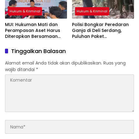
Hukum & Kriminal
Hukum & Kriminal
‎MUI: Hukuman Mati dan
Polisi Bongkar Peredaran
Perampasan Aset Harus
Ganja di Deli Serdang,
Diterapkan Bersamaan
Puluhan Paket
Disembunyikan di Pohon
Bambu
Tinggalkan Balasan
Alamat email Anda tidak akan dipublikasikan.
Ruas yang
wajib ditandai
*