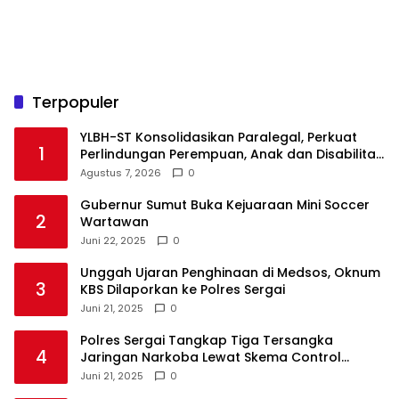
Terpopuler
YLBH-ST Konsolidasikan Paralegal, Perkuat
1
Perlindungan Perempuan, Anak dan Disabilitas
Agustus 7, 2026
0
Gubernur Sumut Buka Kejuaraan Mini Soccer
2
Wartawan
Juni 22, 2025
0
Unggah Ujaran Penghinaan di Medsos, Oknum
3
KBS Dilaporkan ke Polres Sergai
Juni 21, 2025
0
Polres Sergai Tangkap Tiga Tersangka
4
Jaringan Narkoba Lewat Skema Control
Delivery
Juni 21, 2025
0