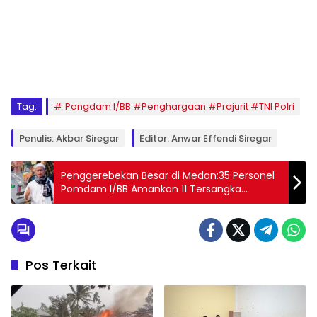
Tag:
Pangdam I/BB #Penghargaan #Prajurit #TNI Polri
Penulis: Akbar Siregar
Editor: Anwar Effendi Siregar
Penggerebekan Besar di Medan:35 Personel
Pomdam I/BB Amankan 11 Tersangka
Narkoba, Majelis Taklim Tebing Tinggi Mohon
Tindakan Serupa
Pos Terkait