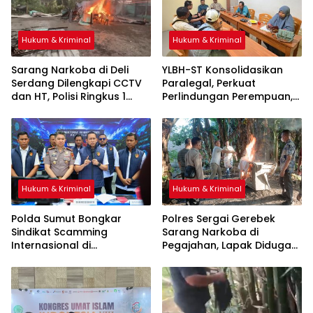
Hukum & Kriminal
Hukum & Kriminal
Sarang Narkoba di Deli
YLBH-ST Konsolidasikan
Serdang Dilengkapi CCTV
Paralegal, Perkuat
dan HT, Polisi Ringkus 1
Perlindungan Perempuan,
Orang
Hukum & Kriminal
Hukum & Kriminal
Polda Sumut Bongkar
Polres Sergai Gerebek
Sindikat Scamming
Sarang Narkoba di
Internasional di
Pegajahan, Lapak Diduga
Apartemen Medan, Korban
Tempat Transaksi Sabu
Asal Kalimantan Rugi Rp6,7
Dibakar
Miliar