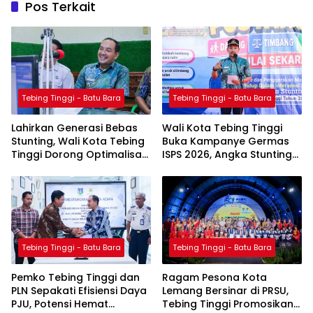
Pos Terkait
Tebing Tinggi - Batu Bara
Tebing Tinggi - Batu Bara
Lahirkan Generasi Bebas
Wali Kota Tebing Tinggi
Stunting, Wali Kota Tebing
Buka Kampanye Germas
Tinggi Dorong Optimalisasi
ISPS 2026, Angka Stunting
SP3 Catin
Turun Jadi 1,5 Persen
Tebing Tinggi - Batu Bara
Tebing Tinggi - Batu Bara
Pemko Tebing Tinggi dan
Ragam Pesona Kota
PLN Sepakati Efisiensi Daya
Lemang Bersinar di PRSU,
PJU, Potensi Hemat
Tebing Tinggi Promosikan