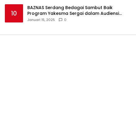
BAZNAS Serdang Bedagai Sambut Baik
10
Program Yakesma Sergai dalam Audiensi
Perkenalan Pengurus Baru
Januari 15, 2025
0