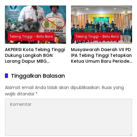
Anggaran Capai Ratusan
Budaya dan UMKM
Juta Rupiah per Bulan
Tebing Tinggi - Batu Bara
Tebing Tinggi - Batu Bara
AKPERSI Kota Tebing Tinggi
Musyawarah Daerah VII PD
Dukung Langkah BGN
IPA Tebing Tinggi Tetapkan
Larang Dapur MBG
Ketua Umum Baru Periode
Gunakan Gas 3 Kg,
2026–2028
Minyakita, dan Beras SPHP
Tinggalkan Balasan
Alamat email Anda tidak akan dipublikasikan.
Ruas yang
wajib ditandai
*