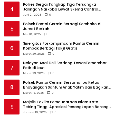
Polres Sergai Tangkap Tiga Tersangka
4
Jaringan Narkoba Lewat Skema Control
Delivery
Juni 21, 2025
0
Polsek Pantai Cermin Berbagi Sembako di
5
Jumat Berkah
Mei 16, 2025
0
Sinergitas Forkompimcam Pantai Cermin
6
Kompak Berbagi Takjil Gratis
Maret 29, 2025
0
Nelayan Asal Deli Serdang TewasTersambar
7
Petir di Laut
Maret 23, 2025
0
Polsek Pantai Cermin Bersama Ibu Ketua
8
Bhayangkari Santuni Anak Yatim dan Bagikan
Takjil
Maret 19, 2025
0
Majelis Taklim Persaudaraan Islam Kota
9
Tebing Tinggi Apresiasi Penangkapan Barang
Haram
Januari 16, 2025
0