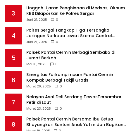
Unggah Ujaran Penghinaan di Medsos, Oknum
3
KBS Dilaporkan ke Polres Sergai
Juni 21, 2025
0
Polres Sergai Tangkap Tiga Tersangka
4
Jaringan Narkoba Lewat Skema Control
Delivery
Juni 21, 2025
0
Polsek Pantai Cermin Berbagi Sembako di
5
Jumat Berkah
Mei 16, 2025
0
Sinergitas Forkompimcam Pantai Cermin
6
Kompak Berbagi Takjil Gratis
Maret 29, 2025
0
Nelayan Asal Deli Serdang TewasTersambar
7
Petir di Laut
Maret 23, 2025
0
Polsek Pantai Cermin Bersama Ibu Ketua
8
Bhayangkari Santuni Anak Yatim dan Bagikan
Takjil
Maret 19, 2025
0