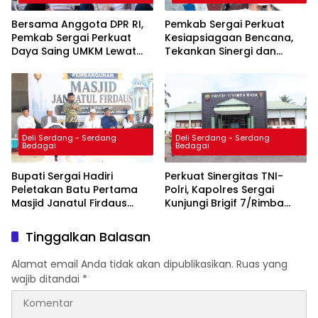
Bersama Anggota DPR RI,
Pemkab Sergai Perkuat
Pemkab Sergai Perkuat
Kesiapsiagaan Bencana,
Daya Saing UMKM Lewat
Tekankan Sinergi dan
Sosialisasi Literasi Sadar
Penguatan Logistik
Halal
Deli Serdang - Serdang
Deli Serdang - Serdang
Bedagai
Bedagai
Bupati Sergai Hadiri
Perkuat Sinergitas TNI-
Peletakan Batu Pertama
Polri, Kapolres Sergai
Masjid Janatul Firdaus
Kunjungi Brigif 7/Rimba
Markaz Jamaah Tabligh
Raya
Tinggalkan Balasan
Alamat email Anda tidak akan dipublikasikan.
Ruas yang
wajib ditandai
*