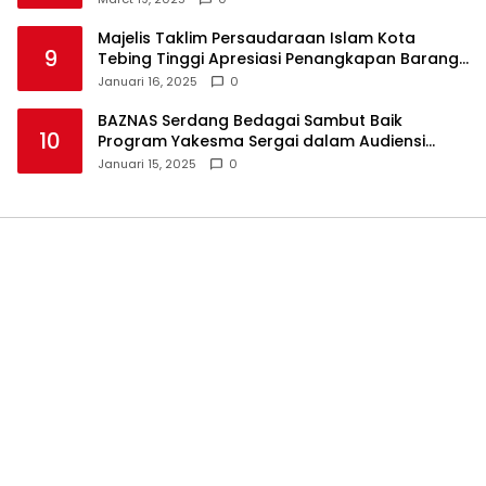
Majelis Taklim Persaudaraan Islam Kota
9
Tebing Tinggi Apresiasi Penangkapan Barang
Haram
Januari 16, 2025
0
BAZNAS Serdang Bedagai Sambut Baik
10
Program Yakesma Sergai dalam Audiensi
Perkenalan Pengurus Baru
Januari 15, 2025
0