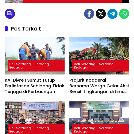
Srikandi PKB Pujakesuma Sumut
Pos Terkait
Deli Serdang - Serdang
Deli Serdang - Serdang
Bedagai
Bedagai
KAI Divre I Sumut Tutup
Prajurit Kodaeral I
Perlintasan Sebidang Tidak
Bersama Warga Gelar Aksi
Terjaga di Perbaungan
Bersih Lingkungan di Limau
Manis
Deli Serdang - Serdang
Deli Serdang - Serdang
Bedagai
Bedagai