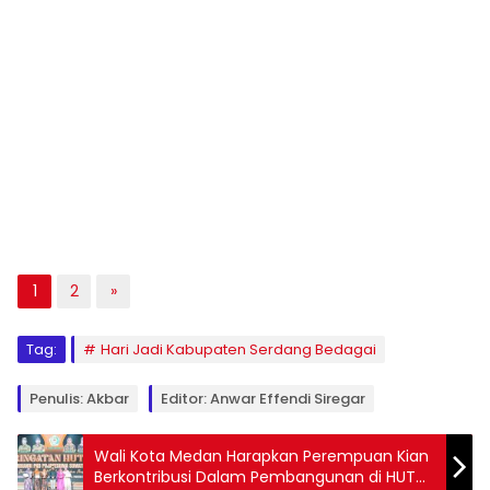
1
2
»
Tag:
Hari Jadi Kabupaten Serdang Bedagai
Penulis: Akbar
Editor: Anwar Effendi Siregar
Wali Kota Medan Harapkan Perempuan Kian
Berkontribusi Dalam Pembangunan di HUT