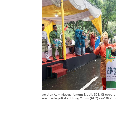
Asisten Administrasi Umum, Musti, SE, M.Si, seca
memperingati Hari Ulang Tahun (HUT) ke-275 Kabu