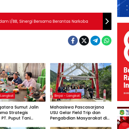
m I/BB, Sinergi Bersama Berantas Narkoba
- Langkat
Binjai - Langkat
atara Sumut Jalin
Mahasiswa Pascasarjana
ama Strategis
USU Gelar Field Trip dan
PT. Puput Tani
Pengabdian Masyarakat di
 untuk Perkuat
Desa Timbang Lawan,