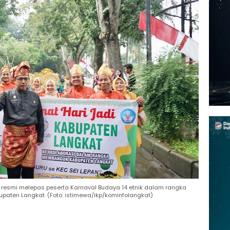
ra resmi melepas peserta Karnaval Budaya 14 etnik dalam rangka
paten Langkat. (Foto: istimewa/ikp/kominfolangkat)