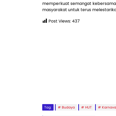
memperkuat semangat kebersamaan d
masyarakat untuk terus melestarik
Post Views:
437
Tag:
Budaya
HUT
Karnava