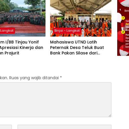
atan Pangan
Dorong Penguatan
al
Ekowisata Berbasis Data
Spasial
- Langkat
Binjai - Langkat
 I/BB Tinjau Yonif
Mahasiswa UTND Latih
 Apresiasi Kinerja dan
Peternak Desa Teluk Buat
n Prajurit
Bank Pakan Silase dari
Tebon Jagung
kan.
Ruas yang wajib ditandai
*