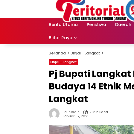
Langsung
ke
konten
Berita Utama
Peristiwa
Daerah
Blitar Raya
Beranda
Binjai - Langkat
Binjai - Langkat
Pj Bupati Langkat
Budaya 14 Etnik M
Langkat
Faliruddin
2 Min Baca
Januari 17, 2025