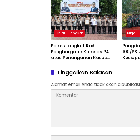
Kedaul
Nasion
Binjai - Langkat
Binjai 
Polres Langkat Raih
Pangdam
Penghargaan Komnas PA
100/PS,
atas Penanganan Kasus
Kesiapa
Viral Secara Humanis
Tinggalkan Balasan
Alamat email Anda tidak akan dipublikasi