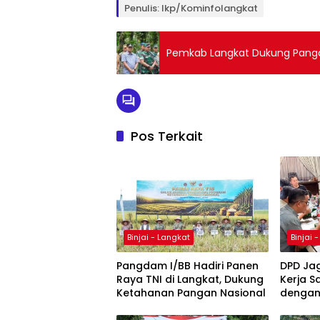
Penulis: Ikp/kominfolangkat
Pemkab Langkat Dukung Pangda
Pos Terkait
Binjai - Langkat
Binjai 
Pangdam I/BB Hadiri Panen
DPD Jag
Raya TNI di Langkat, Dukung
Kerja S
Ketahanan Pangan Nasional
dengan 
Mandiri