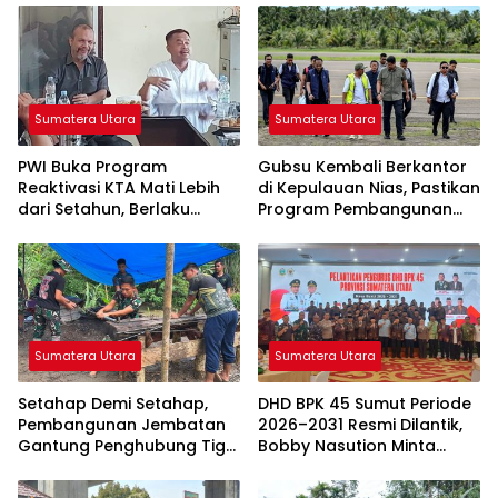
Sumatera Utara
Sumatera Utara
PWI Buka Program
Gubsu Kembali Berkantor
Reaktivasi KTA Mati Lebih
di Kepulauan Nias, Pastikan
dari Setahun, Berlaku
Program Pembangunan
hingga 30 September 2026
Berkelanjutan
Sumatera Utara
Sumatera Utara
Setahap Demi Setahap,
DHD BPK 45 Sumut Periode
Pembangunan Jembatan
2026–2031 Resmi Dilantik,
Gantung Penghubung Tiga
Bobby Nasution Minta
Desa di Nias Utara Mulai
Semangat Kejuangan
Terwujud
Ditularkan ke Generasi