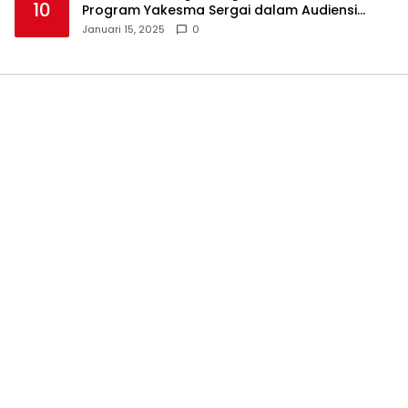
10
Program Yakesma Sergai dalam Audiensi
Perkenalan Pengurus Baru
Januari 15, 2025
0