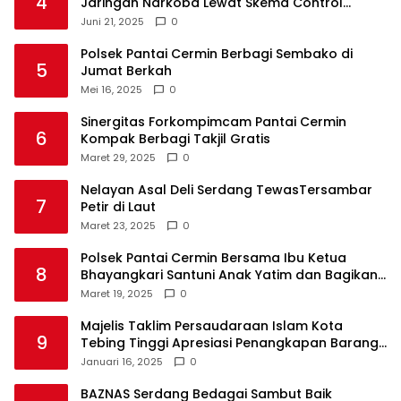
4
Jaringan Narkoba Lewat Skema Control
Delivery
Juni 21, 2025
0
Polsek Pantai Cermin Berbagi Sembako di
5
Jumat Berkah
Mei 16, 2025
0
Sinergitas Forkompimcam Pantai Cermin
6
Kompak Berbagi Takjil Gratis
Maret 29, 2025
0
Nelayan Asal Deli Serdang TewasTersambar
7
Petir di Laut
Maret 23, 2025
0
Polsek Pantai Cermin Bersama Ibu Ketua
8
Bhayangkari Santuni Anak Yatim dan Bagikan
Takjil
Maret 19, 2025
0
Majelis Taklim Persaudaraan Islam Kota
9
Tebing Tinggi Apresiasi Penangkapan Barang
Haram
Januari 16, 2025
0
BAZNAS Serdang Bedagai Sambut Baik