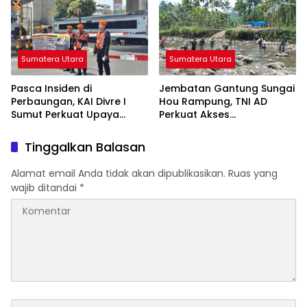
Muda
Sumatera Utara
Sumatera Utara
Pasca Insiden di
Jembatan Gantung Sungai
Perbaungan, KAI Divre I
Hou Rampung, TNI AD
Sumut Perkuat Upaya
Perkuat Akses
Keselamatan di
Transportasi Warga di
Perlintasan Sebidang
Nias
Tinggalkan Balasan
Alamat email Anda tidak akan dipublikasikan.
Ruas yang
wajib ditandai
*