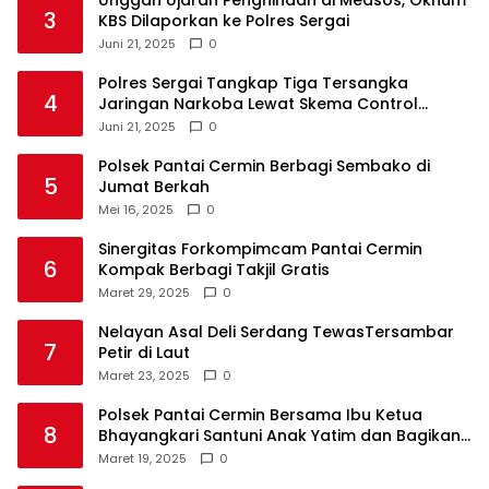
Unggah Ujaran Penghinaan di Medsos, Oknum
3
KBS Dilaporkan ke Polres Sergai
Juni 21, 2025
0
Polres Sergai Tangkap Tiga Tersangka
4
Jaringan Narkoba Lewat Skema Control
Delivery
Juni 21, 2025
0
Polsek Pantai Cermin Berbagi Sembako di
5
Jumat Berkah
Mei 16, 2025
0
Sinergitas Forkompimcam Pantai Cermin
6
Kompak Berbagi Takjil Gratis
Maret 29, 2025
0
Nelayan Asal Deli Serdang TewasTersambar
7
Petir di Laut
Maret 23, 2025
0
Polsek Pantai Cermin Bersama Ibu Ketua
8
Bhayangkari Santuni Anak Yatim dan Bagikan
Takjil
Maret 19, 2025
0