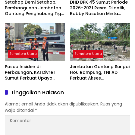
Setahap Demi Setahap,
DHD BPK 45 Sumut Periode
Pembangunan Jembatan
2026–2031 Resmi Dilantik,
Gantung Penghubung Tiga
Bobby Nasution Minta
Desa di Nias Utara Mulai
Semangat Kejuangan
Terwujud
Ditularkan ke Generasi
Muda
Sumatera Utara
Sumatera Utara
Pasca Insiden di
Jembatan Gantung Sungai
Perbaungan, KAI Divre I
Hou Rampung, TNI AD
Sumut Perkuat Upaya
Perkuat Akses
Keselamatan di
Transportasi Warga di
Perlintasan Sebidang
Nias
Tinggalkan Balasan
Alamat email Anda tidak akan dipublikasikan.
Ruas yang
wajib ditandai
*