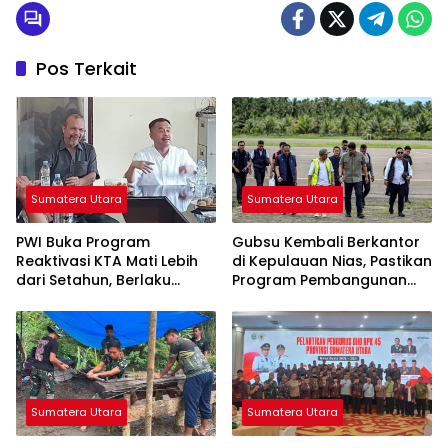
Pos Terkait
Sumatera Utara
Sumatera Utara
PWI Buka Program
Gubsu Kembali Berkantor
Reaktivasi KTA Mati Lebih
di Kepulauan Nias, Pastikan
dari Setahun, Berlaku
Program Pembangunan
hingga 30 September 2026
Berkelanjutan
Sumatera Utara
Sumatera Utara