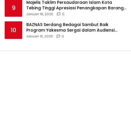
Majelis Taklim Persaudaraan Islam Kota
9
Tebing Tinggi Apresiasi Penangkapan Barang
Haram
Januari 16, 2025
0
BAZNAS Serdang Bedagai Sambut Baik
10
Program Yakesma Sergai dalam Audiensi
Perkenalan Pengurus Baru
Januari 15, 2025
0