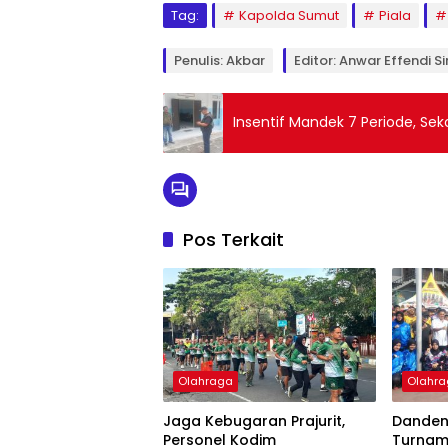
Tag:
Kapolda Sumut
Piala
Penulis: Akbar
Editor: Anwar Effendi S
Insentif Mandek 7 Periode, Seko
Pos Terkait
Olahraga
Olahr
Jaga Kebugaran Prajurit,
Danden
Personel Kodim
Turnam