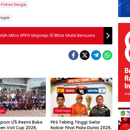
Polres Sergai
iregar
lah Mitra SPPG Mojorejo 01 Blitar Mulai Bersuara
aga
Olahraga
pom I/5 Resmi Buka
PKS Tebing Tinggi Gelar
en Voli Cup 2026,
Nobar Final Piala Dunia 2026,