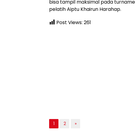
bisa tampil maksimal pada turnamen
pelatih Aiptu Khairun Harahap.
Post Views:
261
1
2
»