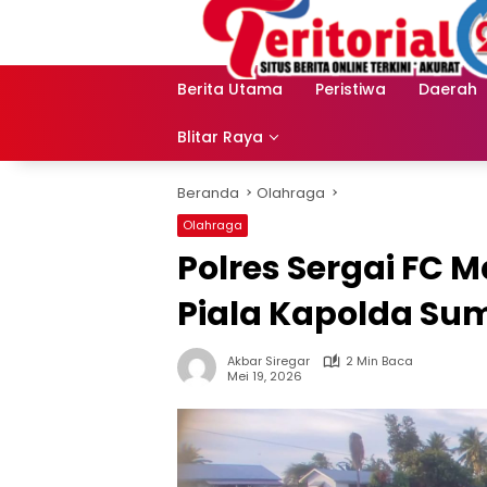
Langsung
ke
konten
Berita Utama
Peristiwa
Daerah
Blitar Raya
Beranda
Olahraga
Olahraga
Polres Sergai FC 
Piala Kapolda Su
Akbar Siregar
2 Min Baca
Mei 19, 2026