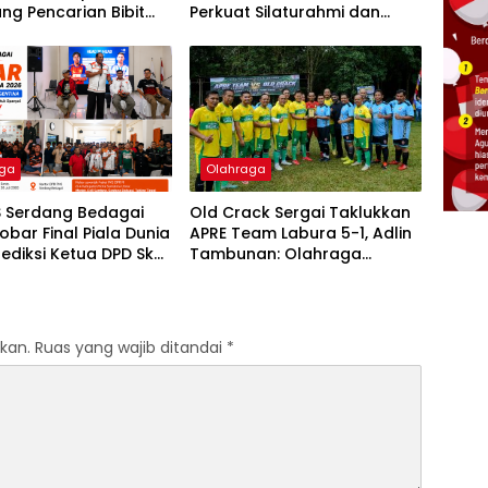
ang Pencarian Bibit
Perkuat Silaturahmi dan
umut
Dukung Kemajuan Sepak
Bola Daerah
aga
Olahraga
S Serdang Bedagai
Old Crack Sergai Taklukkan
obar Final Piala Dunia
APRE Team Labura 5-1, Adlin
rediksi Ketua DPD Skor
Tambunan: Olahraga
uk Spanyol Terbukti
Perkuat Silaturahmi
Antardaerah
kan.
Ruas yang wajib ditandai
*