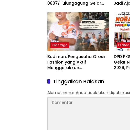
0807/Tulungagung Gelar
Jadi Aj
Lari Santai di Alun-alun
Atlet S
Olahraga
Olahr
Budiman: Pengusaha Grosir
DPD PK
Fashion yang Aktif
Gelar N
Menggerakkan
2026, P
Kebersamaan di PKS
1-0 unt
Serdang Bedagai
Tinggalkan Balasan
Alamat email Anda tidak akan dipublikasi