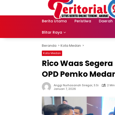
Langsung
ke
konten
Berita Utama
Peristiwa
Daerah
Blitar Raya
Beranda
Kota Medan
Kota Medan
Rico Waas Segera
OPD Pemko Meda
Anggi Nurhasanah Siregar, S.Si
2 Min
Januari 7, 2026