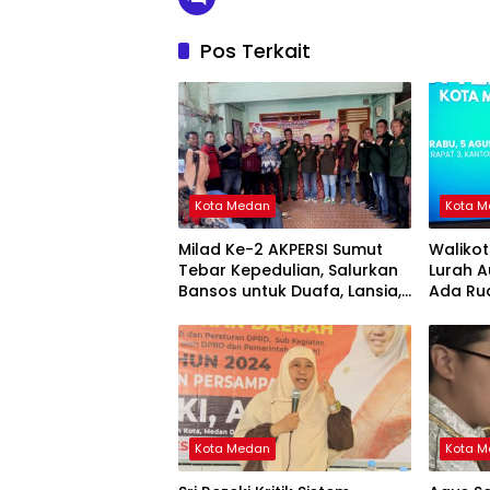
Pos Terkait
Kota Medan
Kota 
Milad Ke-2 AKPERSI Sumut
Waliko
Tebar Kepedulian, Salurkan
Lurah A
Bansos untuk Duafa, Lansia,
Ada Ru
dan Anak Yatim
Penyal
Kota Medan
Kota 