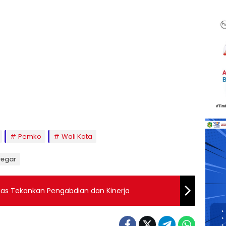
Pemko
Wali Kota
regar
Waas Tekankan Pengabdian dan Kinerja