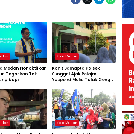
Medan
Kota Medan
ta Medan Nonaktifkan
Kanit Samapta Polsek
ur, Tegaskan Tak
Sunggal Ajak Pelajar
ang bagi
Yaspend Mulia Tolak Geng
ahgunaan Wewenang
Motor, Tawuran, dan
Narkoba
Medan
Kota Medan