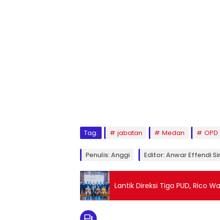
Tag:
jabatan
Medan
OPD
Penulis: Anggi
Editor: Anwar Effendi Si
Lantik Direksi Tiga PUD, Rico 