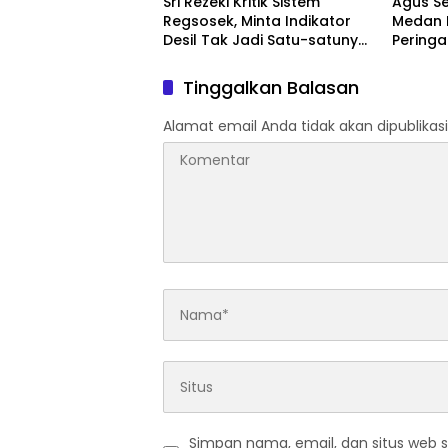
Sri Rezeki Kritik Sistem
Agus S
Regsosek, Minta Indikator
Medan E
Desil Tak Jadi Satu-satunya
Peringa
Acuan Penyaluran Bansos
PKL Ja
Tinggalkan Balasan
Alamat email Anda tidak akan dipublikasi
Simpan nama, email, dan situs web 