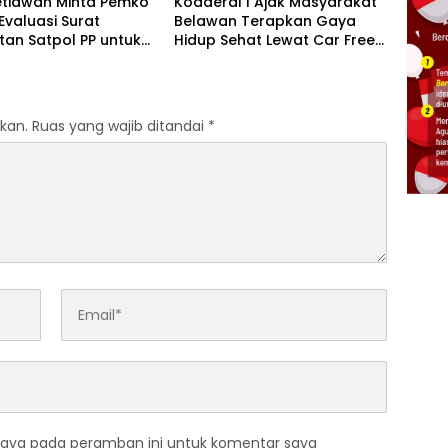
etiawan Minta Pemko
Kodaeral I Ajak Masyarakat
valuasi Surat
Belawan Terapkan Gaya
tan Satpol PP untuk
Hidup Sehat Lewat Car Free
lan Semarang
Day
kan.
Ruas yang wajib ditandai
*
saya pada peramban ini untuk komentar saya