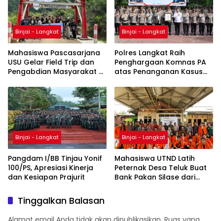
Binjai - Langkat
Binjai - Langkat
Mahasiswa Pascasarjana
Polres Langkat Raih
USU Gelar Field Trip dan
Penghargaan Komnas PA
Pengabdian Masyarakat di
atas Penanganan Kasus
Desa Timbang Lawan,
Viral Secara Humanis
Dorong Penguatan
Ekowisata Berbasis Data
Spasial
Binjai - Langkat
Binjai - Langkat
Pangdam I/BB Tinjau Yonif
Mahasiswa UTND Latih
100/PS, Apresiasi Kinerja
Peternak Desa Teluk Buat
dan Kesiapan Prajurit
Bank Pakan Silase dari
Tebon Jagung
Tinggalkan Balasan
Alamat email Anda tidak akan dipublikasikan.
Ruas yang