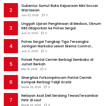
Gubernur Sumut Buka Kejuaraan Mini Soccer
2
Wartawan
Juni 22, 2025
0
Unggah Ujaran Penghinaan di Medsos, Oknum
3
KBS Dilaporkan ke Polres Sergai
Juni 21, 2025
0
Polres Sergai Tangkap Tiga Tersangka
4
Jaringan Narkoba Lewat Skema Control
Delivery
Juni 21, 2025
0
Polsek Pantai Cermin Berbagi Sembako di
5
Jumat Berkah
Mei 16, 2025
0
Sinergitas Forkompimcam Pantai Cermin
6
Kompak Berbagi Takjil Gratis
Maret 29, 2025
0
Nelayan Asal Deli Serdang TewasTersambar
7
Petir di Laut
Maret 23, 2025
0