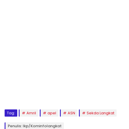
Tag:
Amril
apel
ASN
Sekda Langkat
Penulis: Ikp/kominfolangkat