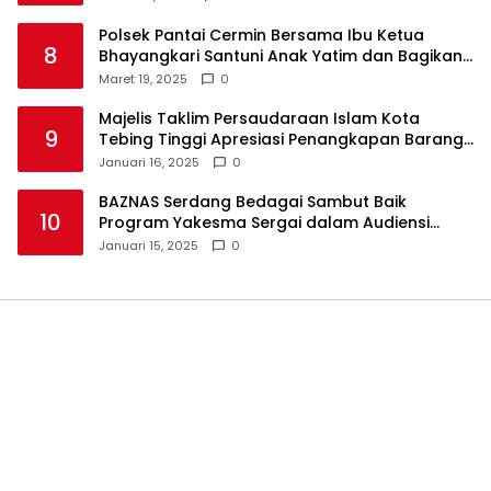
Polsek Pantai Cermin Bersama Ibu Ketua
8
Bhayangkari Santuni Anak Yatim dan Bagikan
Takjil
Maret 19, 2025
0
Majelis Taklim Persaudaraan Islam Kota
9
Tebing Tinggi Apresiasi Penangkapan Barang
Haram
Januari 16, 2025
0
BAZNAS Serdang Bedagai Sambut Baik
10
Program Yakesma Sergai dalam Audiensi
Perkenalan Pengurus Baru
Januari 15, 2025
0