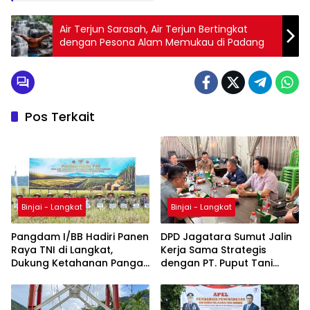
Air Terjun Sarasah, Air Terjun Bertingkat
dengan Pesona Alam Memukau di Padang
Pos Terkait
Binjai - Langkat
Binjai - Langkat
Pangdam I/BB Hadiri Panen
DPD Jagatara Sumut Jalin
Raya TNI di Langkat,
Kerja Sama Strategis
Dukung Ketahanan Pangan
dengan PT. Puput Tani
Nasional
Mandiri untuk Perkuat
Kedaulatan Pangan
Nasional