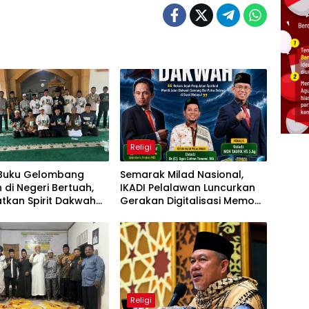
Religi
Buku Gelombang
Semarak Milad Nasional,
di Negeri Bertuah,
IKADI Pelalawan Luncurkan
tkan Spirit Dakwah
Gerakan Digitalisasi Memoar
enggerakkan
Dakwah Lewat Bedah Buku
ban
Monumental
Religi