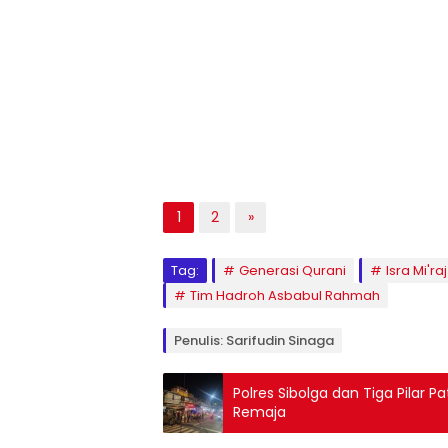
1
2
»
Tag:
Generasi Qurani
Isra Mi'raj
Tim Hadroh Asbabul Rahmah
Penulis: Sarifudin Sinaga
Polres Sibolga dan Tiga Pilar 
Remaja