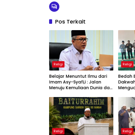
Pos Terkait
Religi
Religi
Belajar Menuntut Ilmu dari
Bedah 
Imam Asy-Syafi,i : Jalan
Dakwah 
Menuju Kemuliaan Dunia dan
Mengua
Akhirat
yang M
Perada
Religi
Religi