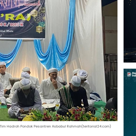
Tim Hadroh Pondok Pesantren Asbabul Rahmah(teritorial24.com)