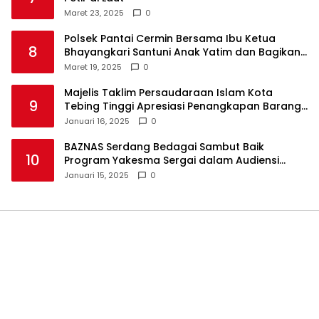
Maret 23, 2025
0
Polsek Pantai Cermin Bersama Ibu Ketua
8
Bhayangkari Santuni Anak Yatim dan Bagikan
Takjil
Maret 19, 2025
0
Majelis Taklim Persaudaraan Islam Kota
9
Tebing Tinggi Apresiasi Penangkapan Barang
Haram
Januari 16, 2025
0
BAZNAS Serdang Bedagai Sambut Baik
10
Program Yakesma Sergai dalam Audiensi
Perkenalan Pengurus Baru
Januari 15, 2025
0