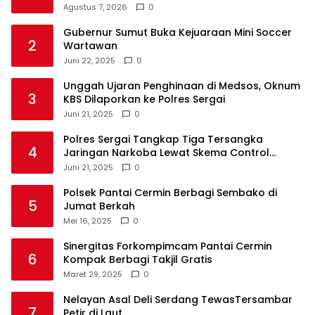
Agustus 7, 2026
0
Gubernur Sumut Buka Kejuaraan Mini Soccer
2
Wartawan
Juni 22, 2025
0
Unggah Ujaran Penghinaan di Medsos, Oknum
3
KBS Dilaporkan ke Polres Sergai
Juni 21, 2025
0
Polres Sergai Tangkap Tiga Tersangka
4
Jaringan Narkoba Lewat Skema Control
Delivery
Juni 21, 2025
0
Polsek Pantai Cermin Berbagi Sembako di
5
Jumat Berkah
Mei 16, 2025
0
Sinergitas Forkompimcam Pantai Cermin
6
Kompak Berbagi Takjil Gratis
Maret 29, 2025
0
Nelayan Asal Deli Serdang TewasTersambar
7
Petir di Laut