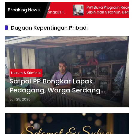
dang
PWI Buka Program Reaktivasi KTA Mati
Breaking News
i Ringkus 1
Lebih dari Setahun, Berlaku hingga 30
September 2026
Dugaan Kepentingan Pribadi
Hukum & Kriminal
‎Satpol PP Bongkar Lapak
Pedagang, Warga Serdang
Bedagai Tuding Ada Permainan
Juli 25, 2025